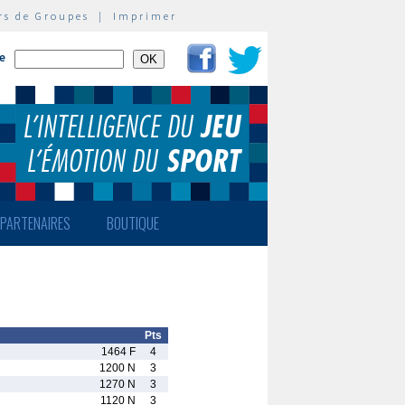
rs de Groupes
|
Imprimer
te
PARTENAIRES
BOUTIQUE
Pts
1464 F
4
1200 N
3
1270 N
3
1120 N
3