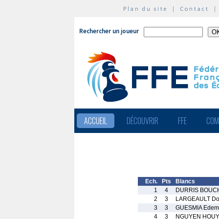
Plan du site
|
Contact
Rechercher un joueur
ACCUEIL
DÉCOUVRIR
FFE
COM
Ech.
Pts
Blancs
1
4
DURRIS BOUCHE
2
3
LARGEAULT Do
3
3
GUESMIA Edem
4
3
NGUYEN HOUY