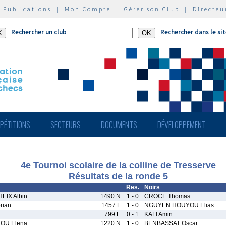
|
Publications
|
Mon Compte
|
Gérer son Club
|
Directeu
Rechercher un club
Rechercher dans le si
PÉTITIONS
SECTEURS
DOCUMENTS
DÉVELOPPEMENT
4e Tournoi scolaire de la colline de Tresserve
Résultats de la ronde 5
Res.
Noirs
IX Albin
1490 N
1 - 0
CROCE Thomas
rian
1457 F
1 - 0
NGUYEN HOUYOU Elias
799 E
0 - 1
KALI Amin
OU Elena
1220 N
1 - 0
BENBASSAT Oscar