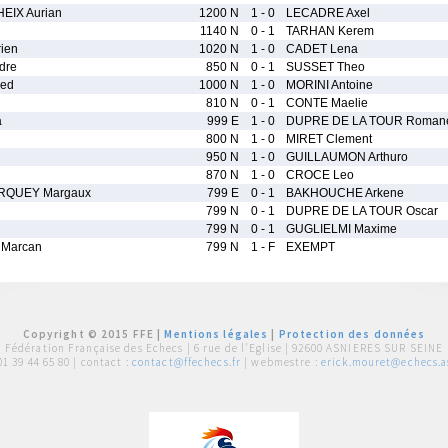
EIX Aurian
1200 N
1 - 0
LECADRE Axel
1140 N
0 - 1
TARHAN Kerem
ien
1020 N
1 - 0
CADET Lena
dre
850 N
0 - 1
SUSSET Theo
ed
1000 N
1 - 0
MORINI Antoine
810 N
0 - 1
CONTE Maelie
a
999 E
1 - 0
DUPRE DE LA TOUR Roman
800 N
1 - 0
MIRET Clement
950 N
1 - 0
GUILLAUMON Arthuro
870 N
1 - 0
CROCE Leo
RQUEY Margaux
799 E
0 - 1
BAKHOUCHE Arkene
799 N
0 - 1
DUPRE DE LA TOUR Oscar
799 N
0 - 1
GUGLIELMI Maxime
Marcan
799 N
1 - F
EXEMPT
Copyright © 2015 FFE |
Mentions légales
|
Protection des données
Fédération Française des Echecs |
6 rue de l'Eglise | 92600 ASNIERES SUR SEINE
01 39 44 65 80
| contact :
contact@ffechecs.fr
| webmestre :
erick.mouret@echecs.as