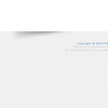
Copyright © 2015 FFE
Fédération Française des 
tél :
01 39 44 65 80
| contact :
con