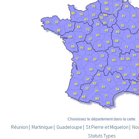
Choisissez le département dans la carte.
Réunion
|
Martinique
|
Guadeloupe
|
St Pierre et Miquelon
|
Nou
Statuts Types