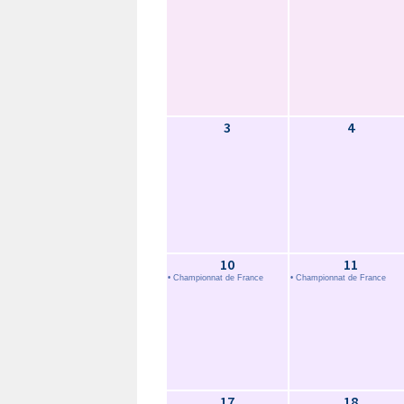
3
4
10
11
• Championnat de France
• Championnat de France
17
18