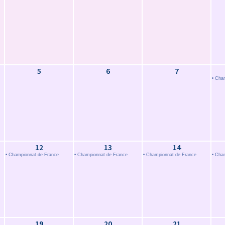
5
6
7
• Cha
12
13
14
• Championnat de France
• Championnat de France
• Championnat de France
• Cha
19
20
21