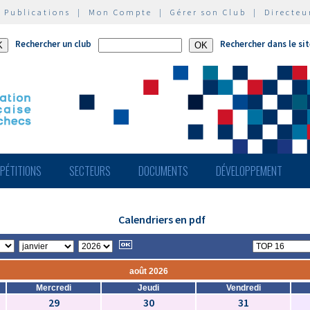
|
Publications
|
Mon Compte
|
Gérer son Club
|
Directeu
Rechercher un club
Rechercher dans le si
PÉTITIONS
SECTEURS
DOCUMENTS
DÉVELOPPEMENT
Calendriers en pdf
août 2026
Mercredi
Jeudi
Vendredi
29
30
31