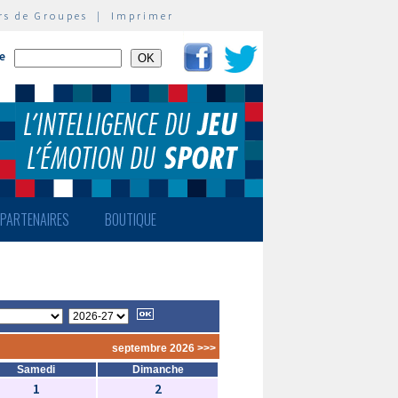
rs de Groupes
|
Imprimer
te
PARTENAIRES
BOUTIQUE
septembre 2026 >>>
Samedi
Dimanche
1
2