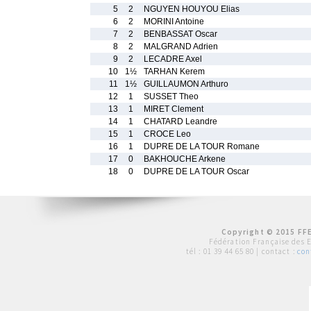
5
2
NGUYEN HOUYOU Elias
6
2
MORINI Antoine
7
2
BENBASSAT Oscar
8
2
MALGRAND Adrien
9
2
LECADRE Axel
10
1½
TARHAN Kerem
11
1½
GUILLAUMON Arthuro
12
1
SUSSET Theo
13
1
MIRET Clement
14
1
CHATARD Leandre
15
1
CROCE Leo
16
1
DUPRE DE LA TOUR Romane
17
0
BAKHOUCHE Arkene
18
0
DUPRE DE LA TOUR Oscar
Copyright © 2015 FFE
Fédération Française des 
tél :
01 39 44 65 80
| contact :
con