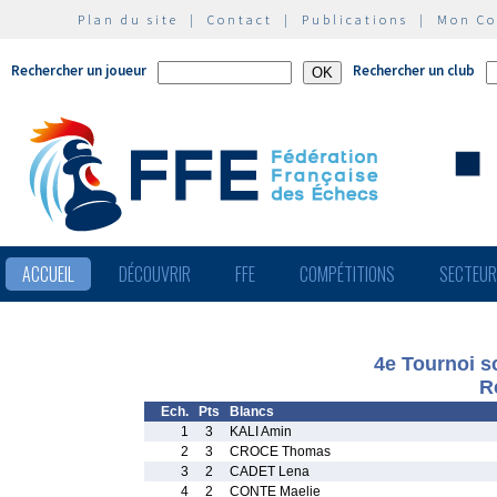
Plan du site
|
Contact
|
Publications
|
Mon C
Rechercher un joueur
Rechercher un club
ACCUEIL
DÉCOUVRIR
FFE
COMPÉTITIONS
SECTEU
4e Tournoi sc
R
Ech.
Pts
Blancs
1
3
KALI Amin
2
3
CROCE Thomas
3
2
CADET Lena
4
2
CONTE Maelie