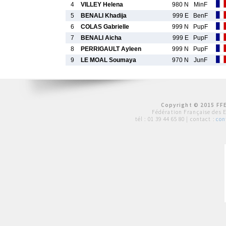
4
VILLEY Helena
980 N
MinF
5
BENALI Khadija
999 E
BenF
6
COLAS Gabrielle
999 N
PupF
7
BENALI Aicha
999 E
PupF
8
PERRIGAULT Ayleen
999 N
PupF
9
LE MOAL Soumaya
970 N
JunF
Copyright © 2015 FFE
Fédération Française des 
tél :
01 39 44 65 80
| contact :
con