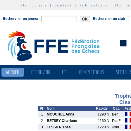
Plan du site
|
Contact
|
Publications
|
Mon C
Rechercher un joueur
Rechercher un club
ACCUEIL
DÉCOUVRIR
FFE
COMPÉTITIONS
SECTEU
Troph
Clas
Pl
Nom
Rapide
Cat.
Fed
1
MOUCHEL Anna
1290 N
BenF
2
BETSEY Charlotte
1160 N
PupF
3
TESSIER Thea
1220 N
MinF