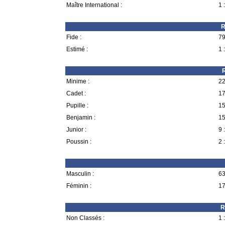
Maître International :
1 :
R
Fide :
79
Estimé :
1 :
R
Minime :
22
Cadet :
17
Pupille :
15
Benjamin :
15
Junior :
9 :
Poussin :
2 :
Masculin :
63
Féminin :
17
R
Non Classés :
1 :