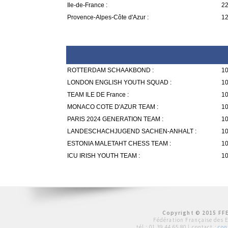
Ile-de-France :
22
Provence-Alpes-Côte d'Azur :
12
ROTTERDAM SCHAAKBOND :
10
LONDON ENGLISH YOUTH SQUAD :
10
TEAM ILE DE France :
10
MONACO COTE D'AZUR TEAM :
10
PARIS 2024 GENERATION TEAM :
10
LANDESCHACHJUGEND SACHEN-ANHALT :
10
ESTONIA MALETAHT CHESS TEAM :
10
ICU IRISH YOUTH TEAM :
10
Copyright © 2015 FFE
Fédération Française des 
tél :
01 39 44 65 80
| contact :
con