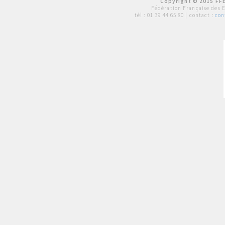
Copyright © 2015 FFE
Fédération Française des 
tél :
01 39 44 65 80
| contact :
con