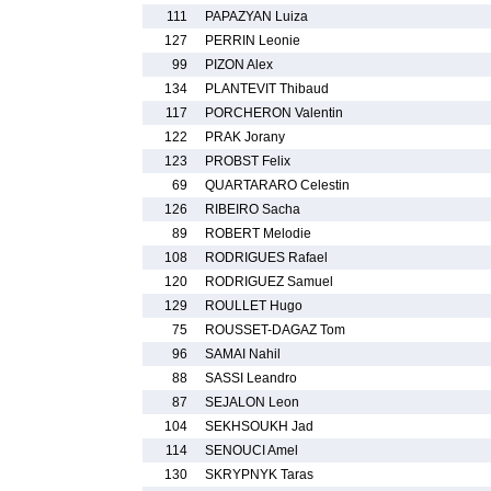
111
PAPAZYAN Luiza
127
PERRIN Leonie
99
PIZON Alex
134
PLANTEVIT Thibaud
117
PORCHERON Valentin
122
PRAK Jorany
123
PROBST Felix
69
QUARTARARO Celestin
126
RIBEIRO Sacha
89
ROBERT Melodie
108
RODRIGUES Rafael
120
RODRIGUEZ Samuel
129
ROULLET Hugo
75
ROUSSET-DAGAZ Tom
96
SAMAI Nahil
88
SASSI Leandro
87
SEJALON Leon
104
SEKHSOUKH Jad
114
SENOUCI Amel
130
SKRYPNYK Taras