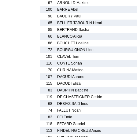
67
ARNOULD Maxime
100
BARRE Abel
90
BAUDRY Paul
65
BELLIER TABOURIN Henri
85
BERTRAND Sacha
66
BLANCO Alicia
86
BOUCHET Loeline
72
BOURGUIGNON Lino
101
CLAVEL Tom
116
CONTE Sohan
70
CURINA Matteo
107
DAOUDI Aarone
115
DAOUDI Eliza
83
DAUPHIN Baptiste
119
DE CHASTEIGNER Cedric
68
DEBIAS SAID Ines
74
FALLUT Noah
82
FEI Emie
118
FEZARD Gabriel
113
FINDELING CREUS Anais