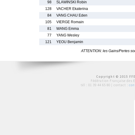
98
SLAWINSKI Robin
128
VACHER Ekaterina
84
VANG CHAU Eden
105
VIERGE Romain
81
WANG Emma
77
YANG Wesley
121
YEOU Benjamin
ATTENTION: les Gains/Pertes sont
Copyright © 2015 FFE
Fédération Française des 
tél :
01 39 44 65 80
| contact :
con