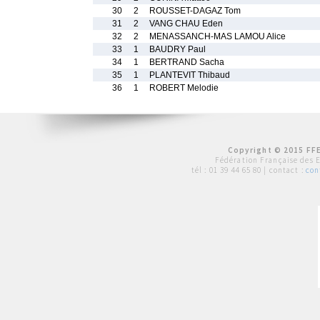
30
2
ROUSSET-DAGAZ Tom
31
2
VANG CHAU Eden
32
2
MENASSANCH-MAS LAMOU Alice
33
1
BAUDRY Paul
34
1
BERTRAND Sacha
35
1
PLANTEVIT Thibaud
36
1
ROBERT Melodie
Copyright © 2015 FFE
Fédération Française des 
tél :
01 39 44 65 80
| contact :
con