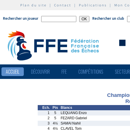
Plan du site
|
Contact
|
Publications
|
Mon C
Rechercher un joueur
Rechercher un club
ACCUEIL
DÉCOUVRIR
FFE
COMPÉTITIONS
SECTEU
Champion
R
Ech.
Pts
Blancs
1
5
LEQUANG Enzo
2
5
FEZARD Gabriel
3
4½
SAMAI Nahil
4
4½
CLAVEL Tom