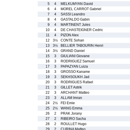
5
4
MELKUMYAN David
6
4
MOREL CARROT Gabriel
7
4
SASSI Leandro
8
4
GASTALDO Gabin
9
4
MARTINENT Jules
10
4
DE CHASTEIGNER Cedric
11
4
PIZON Alex
12
3½
CONTE Sohan
13
3½
BELLIER TABOURIN Henri
14
3½
GRAND Daniel
15
3
GIULIANI Giovane
16
3
RODRIGUEZ Samuel
17
3
PAPAZYAN Luiza
18
3
GROSSO Kaname
19
3
SEKHSOUKH Jad
20
3
RODRIGUES Rafael
21
3
GILLET Astrik
22
3
ARCHANT Matteo
23
3
ALLAM Imran
24
2½
FEI Emie
25
2½
WANG Emma
26
2
PRAK Jorany
27
2
RIBEIRO Sacha
28
2
ROULLET Hugo
29
2
CURINA Matteo