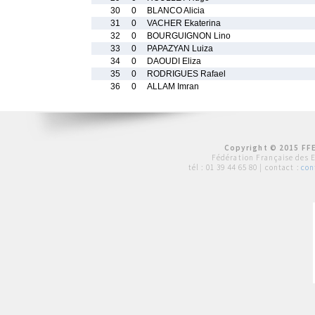
30
0
BLANCO Alicia
31
0
VACHER Ekaterina
32
0
BOURGUIGNON Lino
33
0
PAPAZYAN Luiza
34
0
DAOUDI Eliza
35
0
RODRIGUES Rafael
36
0
ALLAM Imran
Copyright © 2015 FFE
Fédération Française des 
tél :
01 39 44 65 80
| contact :
con