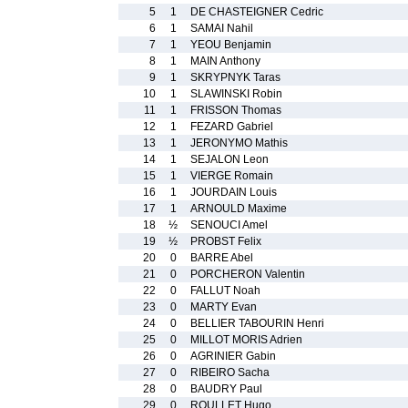
5
1
DE CHASTEIGNER Cedric
6
1
SAMAI Nahil
7
1
YEOU Benjamin
8
1
MAIN Anthony
9
1
SKRYPNYK Taras
10
1
SLAWINSKI Robin
11
1
FRISSON Thomas
12
1
FEZARD Gabriel
13
1
JERONYMO Mathis
14
1
SEJALON Leon
15
1
VIERGE Romain
16
1
JOURDAIN Louis
17
1
ARNOULD Maxime
18
½
SENOUCI Amel
19
½
PROBST Felix
20
0
BARRE Abel
21
0
PORCHERON Valentin
22
0
FALLUT Noah
23
0
MARTY Evan
24
0
BELLIER TABOURIN Henri
25
0
MILLOT MORIS Adrien
26
0
AGRINIER Gabin
27
0
RIBEIRO Sacha
28
0
BAUDRY Paul
29
0
ROULLET Hugo