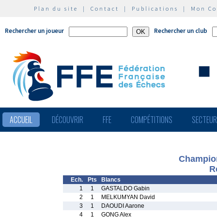
Plan du site
|
Contact
|
Publications
|
Mon C
Rechercher un joueur
Rechercher un club
ACCUEIL
DÉCOUVRIR
FFE
COMPÉTITIONS
SECTEU
Champion
R
Ech.
Pts
Blancs
1
1
GASTALDO Gabin
2
1
MELKUMYAN David
3
1
DAOUDI Aarone
4
1
GONG Alex