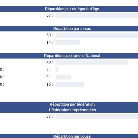
Répartition par catégorie d'âge
67 :
Répartition par sexes
53 :
14 :
Répartition par tranche National
40 :
0 :
2 :
0 :
9 :
0 :
16 :
Répartition par fédération
1 fédérations représentées
67 :
Répartition par ligues