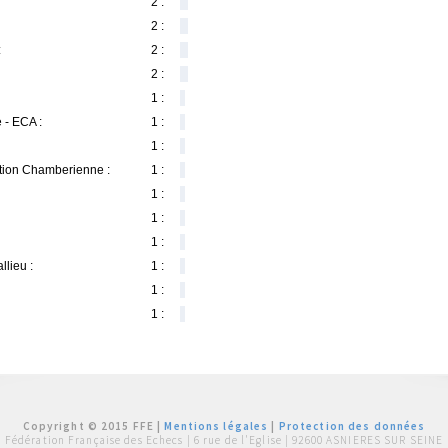
2 :
2 :
:
2 :
2 :
1 :
 - ECA :
1 :
1 :
tion Chamberienne :
1 :
1 :
1 :
1 :
lieu :
1 :
1 :
1 :
Copyright © 2015 FFE |
Mentions légales
|
Protection des données
Fédération Française des Echecs |
6 rue de l'Eglise | 92600 ASNIERES SUR SEINE