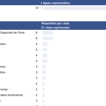
1 ligues représentées
67 :
Répartition par clubs
27 clubs représentés
iagonale de l'Arve :
8 :
 :
8 :
ains :
4 :
4 :
4 :
4 :
nex :
3 :
lins :
3 :
3 :
2 :
nonay :
2 :
ration Annécienne :
2 :
 :
2 :