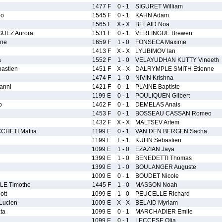
l
1477 F
0 - 1
SIGURET William
eo
1545 F
0 - 1
KAHN Adam
1565 F
X - X
BELAID Noa
UEZ Aurora
1531 F
0 - 1
VERLINGUE Brewen
ine
1659 F
1 - 0
FONSECA Maxime
1413 F
X - X
LYUBIMOV Ian
a
1552 F
1 - 0
VELAYUDHAN KUTTY Vineeth
astien
1451 F
X - X
DALRYMPLE SMITH Etienne
1474 F
1 - 0
NIVIN Krishna
anni
1421 F
0 - 1
PLAINE Baptiste
1199 E
0 - 1
POULIQUEN Gilbert
o
1462 F
0 - 1
DEMELAS Anais
1453 F
0 - 1
BOSSEAU CASSAN Romeo
1432 F
X - X
MALTSEV Artem
CHETI Mattia
1199 E
0 - 1
VAN DEN BERGEN Sacha
1199 E
F - 1
KUHN Sebastien
1099 E
1 - 0
EZAZIAN Jaya
1399 E
1 - 0
BENEDETTI Thomas
u
1399 E
1 - 0
BOULANGER Auguste
1009 E
0 - 1
BOUDET Nicole
LE Timothe
1445 F
1 - 0
MASSON Noah
ott
1099 E
1 - 0
PEUCELLE Richard
ucien
1009 E
X - X
BELAID Myriam
ta
1099 E
0 - 1
MARCHADIER Emile
1099 E
0 - 1
LECCESE Olia