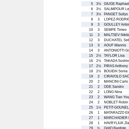
5
3½
GIUGE Raphae
6
3½
SALIMPOUR L
7
3½
FANGET Sullys
8
3
LOPEZ-RODRIG
9
3
GOULLEY Anto
10
3
SEMPE Timeo
11
3
MALTSEV Nikit
12
3
DUCHATEL Seb
13
3
AOUF Wannis
14
3
ANTONIOTTI Gi
15
2½
TAYLOR Lisa
16
2½
TAKADA Soshir
17
2½
PIRAS Anthony
18
2½
BOUIDH Sonia
19
2
CIRAVOLO SAC
20
2
MANCINI Carlo
21
2
ODE Sandro
22
2
LONG Nina
23
2
WANG Tian Yo
24
2
NOBLET Robin
25
1½
PETIT-GOUNEL
26
1
MATARAZZO Eli
27
1
MARCHADIER L
28
1
HAVRYLIUK Zla
29
½
GHIO Baptiste