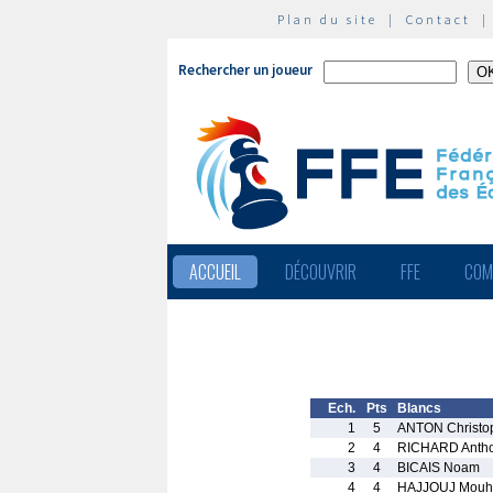
Plan du site
|
Contact
Rechercher un joueur
ACCUEIL
DÉCOUVRIR
FFE
COM
Ech.
Pts
Blancs
1
5
ANTON Christo
2
4
RICHARD Anth
3
4
BICAIS Noam
4
4
HAJJOUJ Mouh