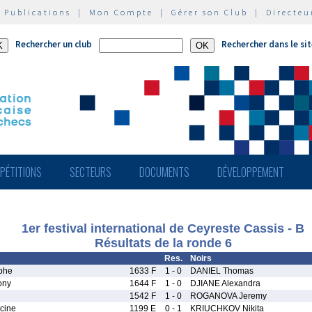
|
Publications
|
Mon Compte
|
Gérer son Club
|
Directeu
Rechercher un club
Rechercher dans le si
PÉTITIONS
SECTEURS
DOCUMENTS
DÉVELOPPEMENT
1er festival international de Ceyreste Cassis - B
Résultats de la ronde 6
Res.
Noirs
phe
1633 F
1 - 0
DANIEL Thomas
ony
1644 F
1 - 0
DJIANE Alexandra
1542 F
1 - 0
ROGANOVA Jeremy
cine
1199 E
0 - 1
KRIUCHKOV Nikita