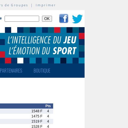
rs de Groupes
|
Imprimer
te
PARTENAIRES
BOUTIQUE
Pts
1548 F
4
1475 F
4
1519 F
4
1528 F
4