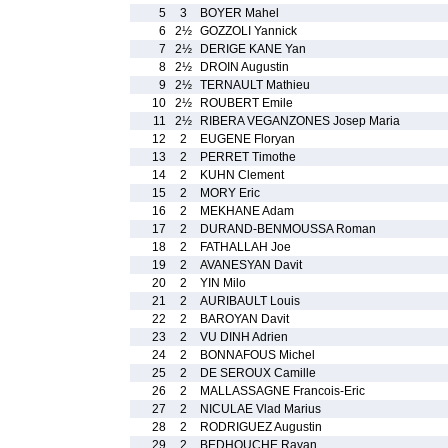
5
3
BOYER Mahel
6
2½
GOZZOLI Yannick
7
2½
DERIGE KANE Yan
8
2½
DROIN Augustin
9
2½
TERNAULT Mathieu
10
2½
ROUBERT Emile
11
2½
RIBERA VEGANZONES Josep Maria
12
2
EUGENE Floryan
13
2
PERRET Timothe
14
2
KUHN Clement
15
2
MORY Eric
16
2
MEKHANE Adam
17
2
DURAND-BENMOUSSA Roman
18
2
FATHALLAH Joe
19
2
AVANESYAN Davit
20
2
YIN Milo
21
2
AURIBAULT Louis
22
2
BAROYAN Davit
23
2
VU DINH Adrien
24
2
BONNAFOUS Michel
25
2
DE SEROUX Camille
26
2
MALLASSAGNE Francois-Eric
27
2
NICULAE Vlad Marius
28
2
RODRIGUEZ Augustin
29
2
BEDHOUCHE Rayan