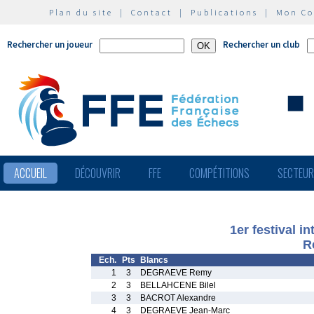
Plan du site
|
Contact
|
Publications
|
Mon C
Rechercher un joueur
Rechercher un club
ACCUEIL
DÉCOUVRIR
FFE
COMPÉTITIONS
SECTEU
1er festival i
R
Ech.
Pts
Blancs
1
3
DEGRAEVE Remy
2
3
BELLAHCENE Bilel
3
3
BACROT Alexandre
4
3
DEGRAEVE Jean-Marc