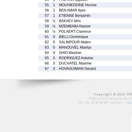
55
1
MOUHIEDDINE Hocine
56
1
BEN AMAR Ilyes
57
1
ETIENNE Benjamin
58
½
BAKAEV Idris
59
½
MZEMBABA Nasser
60
½
POLAERT Clarence
61
0
BIELLI Dominique
62
0
SALIMPOUR Mateo
63
0
MANOUVEL Maelys
64
0
GHIO Maxime
65
0
RODRIGUEZ Antoine
66
0
DUCHATEL Maxime
67
0
HOVAGUIMIAN Gerard
Copyright © 2015 FFE
Fédération Française des 
tél :
01 39 44 65 80
| contact :
con