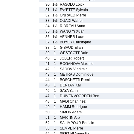
30
1½
RASOLO Loick
31
1½
FAYETTE Sylvain
32
1½
ONRAED Pierre
33
1½
OUADI Wahbi
34
1½
RIBREAU Anna
35
1½
WANG Yi Xuan
36
1½
VENNER Laurent
37
1½
BOYER Christophe
38
1
GIBAUD Elian
39
1
WESTCOTT Dale
40
1
JOBER Robert
41
1
ROGANOVA Maxime
42
1
SADOV Vladimir
43
1
METRAS Dominique
44
1
BOSCHETTI Remi
45
1
DENTAN Kai
46
1
SAYA Yann
47
1
DUIVENVOORDEN Ben
48
1
MADI Chahinez
49
1
HAMM Rodrigue
50
1
SIMON Adam
51
1
MARTIN Alix
52
1
SALIMPOUR Benicio
53
1
SEMPE Pierre
54
1
PRETINI Augustin