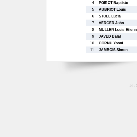
4
POIROT Baptiste
5
AUBRIOT Louis
6
STOLL Lucia
7
VERGER John
8
MULLER Louis-Etienn
9
JAVED Balal
10
CORNU Yooni
11
JAMBOIS Simon
tél :