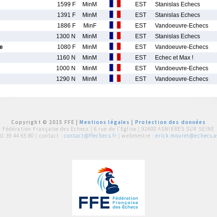
1599 F
MinM
EST
Stanislas Echecs
1391 F
MinM
EST
Stanislas Echecs
1886 F
MinF
EST
Vandoeuvre-Echecs
1300 N
MinM
EST
Stanislas Echecs
e
1080 F
MinM
EST
Vandoeuvre-Echecs
1160 N
MinM
EST
Echec et Max !
1000 N
MinM
EST
Vandoeuvre-Echecs
1290 N
MinM
EST
Vandoeuvre-Echecs
Copyright © 2015 FFE |
Mentions légales
|
Protection des données
Fédération Française des Echecs |
6 rue de l'Eglise | 92600 ASNIERES SUR SEINE
01 39 44 65 80
| contact :
contact@ffechecs.fr
| webmestre :
erick.mouret@echecs.as