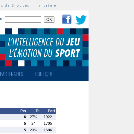
rs de Groupes
|
Imprimer
te
PARTENAIRES
BOUTIQUE
Pts
Tr.
Perf
6
27½
1922
5
24
1705
5
23½
1686