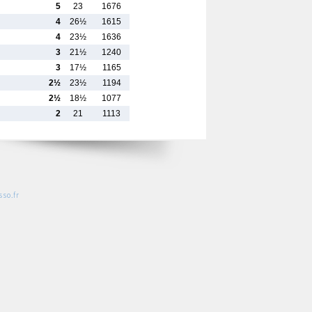
5
23
1676
4
26½
1615
4
23½
1636
3
21½
1240
3
17½
1165
2½
23½
1194
2½
18½
1077
2
21
1113
so.fr