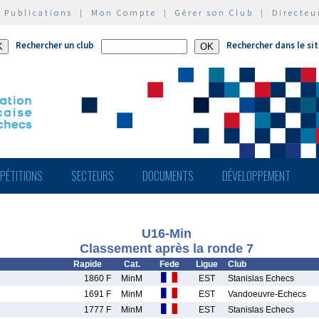
|
Publications
|
Mon Compte
|
Gérer son Club
|
Directeu
Rechercher un club
Rechercher dans le si
PÉTITIONS
SECTEURS
DOCUMENTS
DÉVELOPPEMENT
U16-Min
Classement après la ronde 7
Rapide
Cat.
Fede
Ligue
Club
1860 F
MinM
EST
Stanislas Echecs
1691 F
MinM
EST
Vandoeuvre-Echecs
1777 F
MinM
EST
Stanislas Echecs