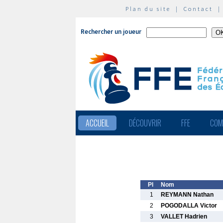
Plan du site
|
Contact
Rechercher un joueur
ACCUEIL
DÉCOUVRIR
FFE
COM
Pl
Nom
1
REYMANN Nathan
2
POGODALLA Victor
3
VALLET Hadrien