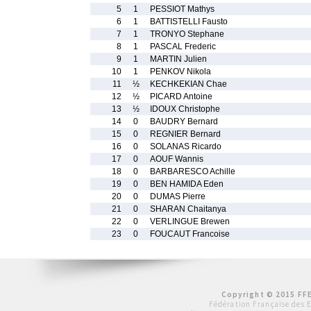
5
1
PESSIOT Mathys
6
1
BATTISTELLI Fausto
7
1
TRONYO Stephane
8
1
PASCAL Frederic
9
1
MARTIN Julien
10
1
PENKOV Nikola
11
½
KECHKEKIAN Chae
12
½
PICARD Antoine
13
½
IDOUX Christophe
14
0
BAUDRY Bernard
15
0
REGNIER Bernard
16
0
SOLANAS Ricardo
17
0
AOUF Wannis
18
0
BARBARESCO Achille
19
0
BEN HAMIDA Eden
20
0
DUMAS Pierre
21
0
SHARAN Chaitanya
22
0
VERLINGUE Brewen
23
0
FOUCAUT Francoise
Copyright © 2015 FFE
Fédération Française des 