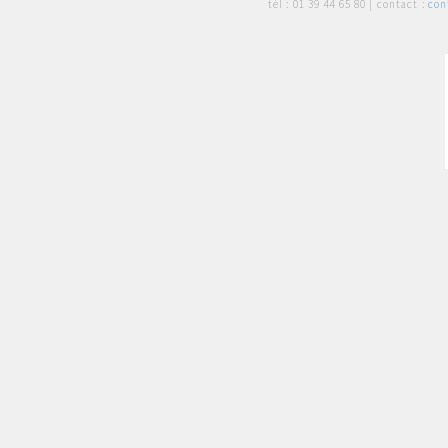
tél :
01 39 44 65 80
| contact :
con