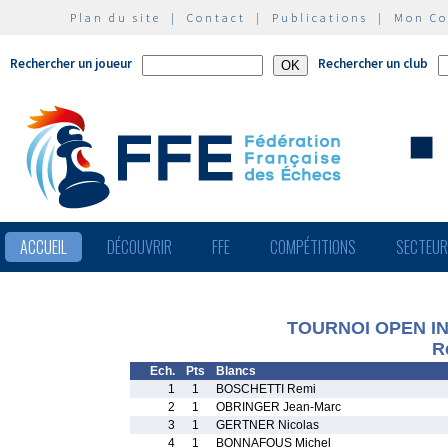
Plan du site
|
Contact
|
Publications
|
Mon C
Rechercher un joueur
Rechercher un club
ACCUEIL
DÉCOUVRIR
FFE
COMPÉTITIONS
SECTEU
TOURNOI OPEN I
R
Ech.
Pts
Blancs
1
1
BOSCHETTI Remi
2
1
OBRINGER Jean-Marc
3
1
GERTNER Nicolas
4
1
BONNAFOUS Michel