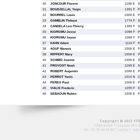
30
JONCOUR Florent
1199 E
S
31
BOUDJELLAL Yaqin
1391 F
P
32
BOURREL Louis
1009 E
P
33
GAMBLIN Thibaut
1774 F
S
34
CANDELA Leo-Thierry
1395 F
S
35
KIORGWU Jesse
1096 F
P
36
KIORGWU Jayan
1068 F
P
37
KAHN Adam
1119 F
P
38
AOUF Wannis
1009 E
P
39
RIPPERT Mary
1009 E
P
40
SCHMID Joanne
1009 E
P
41
PROVOST Noah
1199 E
M
42
ROBERT Augustin
1099 E
P
43
PERROT Yanis
1010 N
C
44
PERES Paul
1009 E
P
45
VIALIS Frederic
1055 F
S
46
SEBAOUN Ruben
1009 E
P
Copyright © 2015 FFE
Fédération Française des 
tél :
01 39 44 65 80
| contact :
con