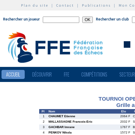
Plan du site
|
Contact
|
Publications
|
Mon C
Rechercher un joueur
Rechercher un club
ACCUEIL
DÉCOUVRIR
FFE
COMPÉTITIONS
SECTEU
TOURNOI OPE
Grille 
Pl
Nom
Elo
1
CHAUMET Etienne
2064 F
C
2
MALLASSAGNE Francois-Eric
2032 F
S
3
GACHBAR Imrane
1767 F
B
4
PENKOV Nikola
1572 F
S