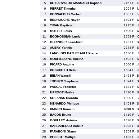
5
DE CARVALHO MASSABO Raphael
2151 F
C
6
PERRET Timothe
1954 F
M
7
BONNAFOUS Michel
1887 F
8
BEDHOUCHE Rayan
1894 F
M
9
TIRAN Baptiste
1715 F
J
10
MOTTET Louis
1699 F
M
11
BOGHOSSIAN Lucie
1598 F
C
12
OBRINGER Jean-Marc
1961 F
S
13
AUBRY Yannis
2244 F
S
14
LANGLOIS BAZUREAULT Pierre
1430 F
J
15
MOUHIEDDINE Hocine
1602 F
S
16
PICARD Antoine
1660 F
J
17
BOSCHETTI Remi
1534 F
J
18
BIBAH Wassil
1453 F
B
19
TRONYO Stephane
1394 F
S
20
PASCAL Frederic
1421 F
S
21
MARGOT Mathis
1420 F
S
22
SOLANAS Ricardo
1300 F
23
MENARDO Philippe
1453 F
S
24
BIANCO Romain
1090 N
S
25
BACON Bruno
1419 F
26
GOULLEY Antoine
1428 F
S
27
BARBARESCO Achille
1298 F
B
28
FARABONI Gianni
1254 F
S
29
PESSIOT Mathys
1426 F
J