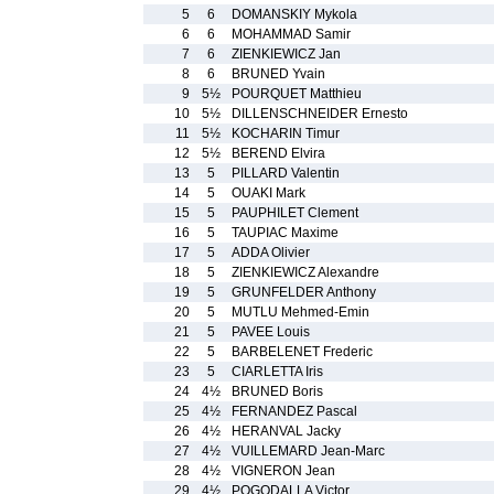
5
6
DOMANSKIY Mykola
6
6
MOHAMMAD Samir
7
6
ZIENKIEWICZ Jan
8
6
BRUNED Yvain
9
5½
POURQUET Matthieu
10
5½
DILLENSCHNEIDER Ernesto
11
5½
KOCHARIN Timur
12
5½
BEREND Elvira
13
5
PILLARD Valentin
14
5
OUAKI Mark
15
5
PAUPHILET Clement
16
5
TAUPIAC Maxime
17
5
ADDA Olivier
18
5
ZIENKIEWICZ Alexandre
19
5
GRUNFELDER Anthony
20
5
MUTLU Mehmed-Emin
21
5
PAVEE Louis
22
5
BARBELENET Frederic
23
5
CIARLETTA Iris
24
4½
BRUNED Boris
25
4½
FERNANDEZ Pascal
26
4½
HERANVAL Jacky
27
4½
VUILLEMARD Jean-Marc
28
4½
VIGNERON Jean
29
4½
POGODALLA Victor