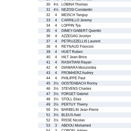
30
4½
LOBINA Thomas
31
4½
NEZOSI Constantin
32
4
MEISCH Tanguy
33
4
CARRILLO Jeremy
34
4
LOPPIN Tya
35
4
DIMEY-GABERT Quentin
36
4
AZZEGAG Jocelyn
37
4
PETRUZZELLIS Laurent
38
4
REYNAUD Francois
39
4
HUET Ruben
40
4
HILT Jean-Brice
41
4
RASHTIANI Rayan
42
4
DIAWARA Monzomba
43
4
FROMHERZ Audrey
44
4
PHILIPPE Paul
45
3½
OOSTENBACH Ronny
46
3½
STEVENS Charles
47
3½
FORGET Gabriel
48
3½
STOLL Elias
49
3½
PERTUY Thierry
50
3½
BARBELIN Jean-Pierre
51
3½
BLEUS Axel
52
3½
RISSE Nicolas
53
3
ABDOU Mohamed
54
3
CORDEL Adrien