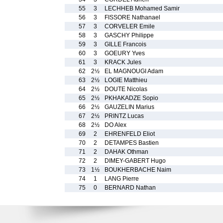
55
3
LECHHEB Mohamed Samir
56
3
FISSORE Nathanael
57
3
CORVELER Emile
58
3
GASCHY Philippe
59
3
GILLE Francois
60
3
GOEURY Yves
61
3
KRACK Jules
62
2½
EL MAGNOUGI Adam
63
2½
LOGIE Matthieu
64
2½
DOUTE Nicolas
65
2½
PKHAKADZE Sopio
66
2½
GAUZELIN Marius
67
2½
PRINTZ Lucas
68
2½
DO Alex
69
2
EHRENFELD Eliot
70
2
DETAMPES Bastien
71
2
DAHAK Othman
72
2
DIMEY-GABERT Hugo
73
1½
BOUKHERBACHE Naim
74
1
LANG Pierre
75
0
BERNARD Nathan