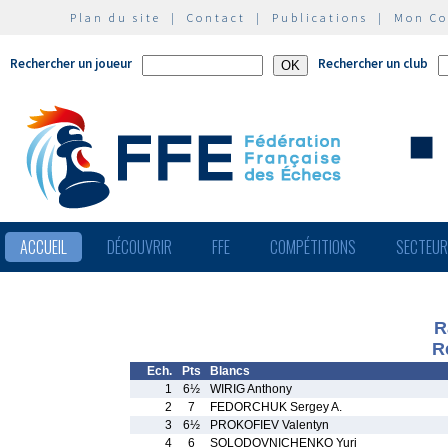
Plan du site
|
Contact
|
Publications
|
Mon C
Rechercher un joueur
Rechercher un club
ACCUEIL
DÉCOUVRIR
FFE
COMPÉTITIONS
SECTEU
R
R
Ech.
Pts
Blancs
1
6½
WIRIG Anthony
2
7
FEDORCHUK Sergey A.
3
6½
PROKOFIEV Valentyn
4
6
SOLODOVNICHENKO Yuri