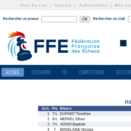
Plan du site
|
Contact
|
Publications
|
Mon C
Rechercher un joueur
Rechercher un club
ACCUEIL
DÉCOUVRIR
FFE
COMPÉTITIONS
SECTEU
Ré
Ech.
Pts
Blancs
1
7½
DUPONT Timothee
2
8½
MERKEL Ethan
3
7½
JOSSO Baptiste
4
7
MADELAINE Nicolas