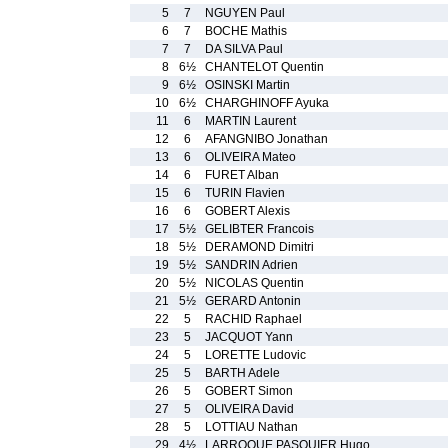
5
7
NGUYEN Paul
6
7
BOCHE Mathis
7
7
DA SILVA Paul
8
6½
CHANTELOT Quentin
9
6½
OSINSKI Martin
10
6½
CHARGHINOFF Ayuka
11
6
MARTIN Laurent
12
6
AFANGNIBO Jonathan
13
6
OLIVEIRA Mateo
14
6
FURET Alban
15
6
TURIN Flavien
16
6
GOBERT Alexis
17
5½
GELIBTER Francois
18
5½
DERAMOND Dimitri
19
5½
SANDRIN Adrien
20
5½
NICOLAS Quentin
21
5½
GERARD Antonin
22
5
RACHID Raphael
23
5
JACQUOT Yann
24
5
LORETTE Ludovic
25
5
BARTH Adele
26
5
GOBERT Simon
27
5
OLIVEIRA David
28
5
LOTTIAU Nathan
29
4½
LARROQUE PASQUIER Hugo