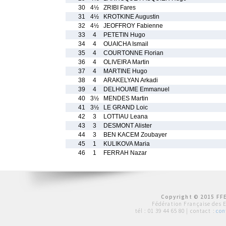
30
4½
ZRIBI Fares
31
4½
KROTKINE Augustin
32
4½
JEOFFROY Fabienne
33
4
PETETIN Hugo
34
4
OUAICHA Ismail
35
4
COURTONNE Florian
36
4
OLIVEIRA Martin
37
4
MARTINE Hugo
38
4
ARAKELYAN Arkadi
39
4
DELHOUME Emmanuel
40
3½
MENDES Martin
41
3½
LE GRAND Loic
42
3
LOTTIAU Leana
43
3
DESMONT Alister
44
3
BEN KACEM Zoubayer
45
1
KULIKOVA Maria
46
1
FERRAH Nazar
Copyright © 2015 FFE
Fédération Française des 
tél :
01 39 44 65 80
| contact :
con