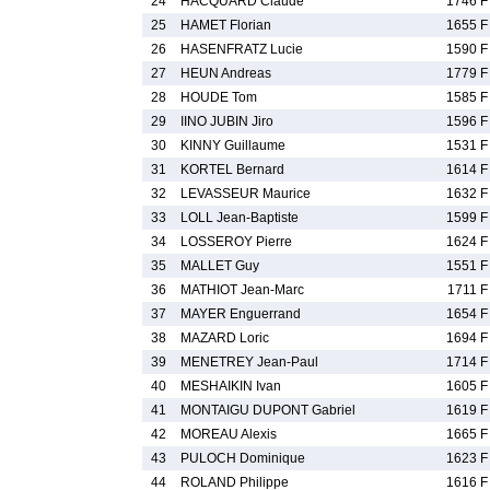
24
HACQUARD Claude
1746 F
25
HAMET Florian
1655 F
26
HASENFRATZ Lucie
1590 F
27
HEUN Andreas
1779 F
28
HOUDE Tom
1585 F
29
IINO JUBIN Jiro
1596 F
30
KINNY Guillaume
1531 F
31
KORTEL Bernard
1614 F
32
LEVASSEUR Maurice
1632 F
33
LOLL Jean-Baptiste
1599 F
34
LOSSEROY Pierre
1624 F
35
MALLET Guy
1551 F
36
MATHIOT Jean-Marc
1711 F
37
MAYER Enguerrand
1654 F
38
MAZARD Loric
1694 F
39
MENETREY Jean-Paul
1714 F
40
MESHAIKIN Ivan
1605 F
41
MONTAIGU DUPONT Gabriel
1619 F
42
MOREAU Alexis
1665 F
43
PULOCH Dominique
1623 F
44
ROLAND Philippe
1616 F