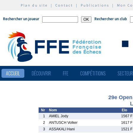
Plan du site
|
Contact
|
Publications
|
Mon C
Rechercher un joueur
Rechercher un club
ACCUEIL
DÉCOUVRIR
FFE
COMPÉTITIONS
SECTEU
29e Open 
L
Nr
Nom
Elo
1
AMIEL Jody
1567 F
2
ANTUSCH Volker
1617 F
3
ASSAKALI Hani
1521 F