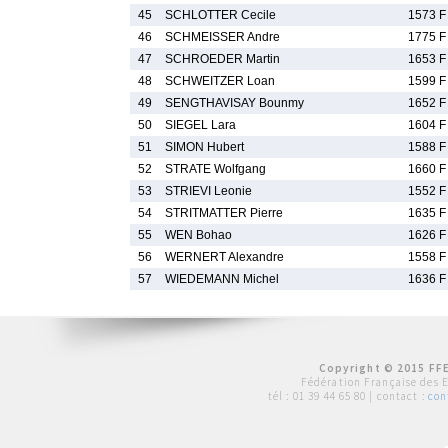
45
SCHLOTTER Cecile
1573 F
46
SCHMEISSER Andre
1775 F
47
SCHROEDER Martin
1653 F
48
SCHWEITZER Loan
1599 F
49
SENGTHAVISAY Bounmy
1652 F
50
SIEGEL Lara
1604 F
51
SIMON Hubert
1588 F
52
STRATE Wolfgang
1660 F
53
STRIEVI Leonie
1552 F
54
STRITMATTER Pierre
1635 F
55
WEN Bohao
1626 F
56
WERNERT Alexandre
1558 F
57
WIEDEMANN Michel
1636 F
Copyright © 2015 FFE
Fédération Française des 
tél :
01 39 44 65 80
| contact :
con