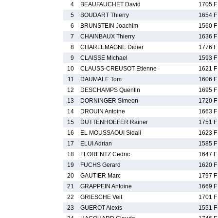
4
BEAUFAUCHET David
1705 F
5
BOUDART Thierry
1654 F
6
BRUNSTEIN Joachim
1560 F
7
CHAINBAUX Thierry
1636 F
8
CHARLEMAGNE Didier
1776 F
9
CLAISSE Michael
1593 F
10
CLAUSS-CREUSOT Etienne
1621 F
11
DAUMALE Tom
1606 F
12
DESCHAMPS Quentin
1695 F
13
DORNINGER Simeon
1720 F
14
DROUIN Antoine
1663 F
15
DUTTENHOEFER Rainer
1751 F
16
EL MOUSSAOUI Sidali
1623 F
17
ELUI Adrian
1585 F
18
FLORENTZ Cedric
1647 F
19
FUCHS Gerard
1620 F
20
GAUTIER Marc
1797 F
21
GRAPPEIN Antoine
1669 F
22
GRIESCHE Veit
1701 F
23
GUEROT Alexis
1551 F