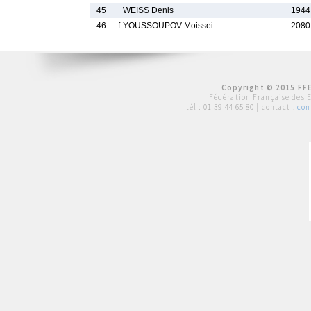
45
WEISS Denis
1944
46
f
YOUSSOUPOV Moissei
2080
Copyright © 2015 FFE
Fédération Française des 
tél :
01 39 44 65 80
| contact :
con