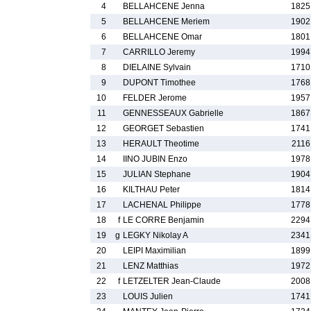
4
BELLAHCENE Jenna
1825
5
BELLAHCENE Meriem
1902
6
BELLAHCENE Omar
1801
7
CARRILLO Jeremy
1994
8
DIELAINE Sylvain
1710
9
DUPONT Timothee
1768
10
FELDER Jerome
1957
11
GENNESSEAUX Gabrielle
1867
12
GEORGET Sebastien
1741
13
HERAULT Theotime
2116
14
IINO JUBIN Enzo
1978
15
JULIAN Stephane
1904
16
KILTHAU Peter
1814
17
LACHENAL Philippe
1778
18
f
LE CORRE Benjamin
2294
19
g
LEGKY Nikolay A
2341
20
LEIPI Maximilian
1899
21
LENZ Matthias
1972
22
f
LETZELTER Jean-Claude
2008
23
LOUIS Julien
1741