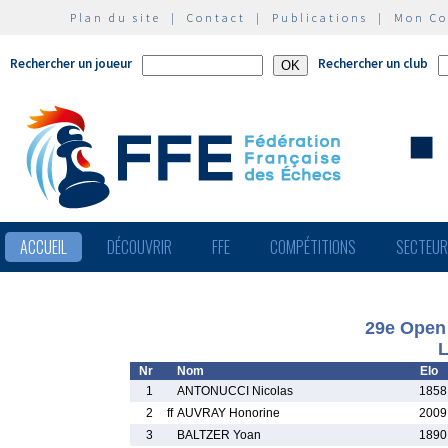
Plan du site
|
Contact
|
Publications
|
Mon C
Rechercher un joueur
Rechercher un club
ACCUEIL
DÉCOUVRIR
FFE
COMPÉTITIONS
SECTEU
29e Open 
L
Nr
Nom
Elo
1
ANTONUCCI Nicolas
1858
2
ff
AUVRAY Honorine
2009
3
BALTZER Yoan
1890