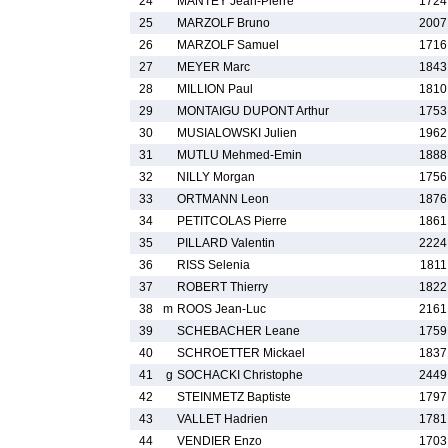
24
MANTEY Jean-Pierre
1724
25
MARZOLF Bruno
2007
26
MARZOLF Samuel
1716
27
MEYER Marc
1843
28
MILLION Paul
1810
29
MONTAIGU DUPONT Arthur
1753
30
MUSIALOWSKI Julien
1962
31
MUTLU Mehmed-Emin
1888
32
NILLY Morgan
1756
33
ORTMANN Leon
1876
34
PETITCOLAS Pierre
1861
35
PILLARD Valentin
2224
36
RISS Selenia
1811
37
ROBERT Thierry
1822
38
m
ROOS Jean-Luc
2161
39
SCHEBACHER Leane
1759
40
SCHROETTER Mickael
1837
41
g
SOCHACKI Christophe
2449
42
STEINMETZ Baptiste
1797
43
VALLET Hadrien
1781
44
VENDIER Enzo
1703