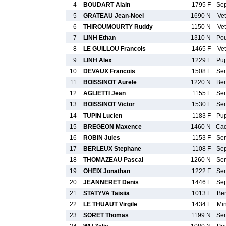
4
BOUDART Alain
1795 F
Se
5
GRATEAU Jean-Noel
1690 N
Ve
6
THIROUMOURTY Ruddy
1150 N
Ve
7
LINH Ethan
1310 N
Po
8
LE GUILLOU Francois
1465 F
Ve
9
LINH Alex
1229 F
Pu
10
DEVAUX Francois
1508 F
Se
11
BOISSINOT Aurele
1220 N
Be
12
AGLIETTI Jean
1155 F
Se
13
BOISSINOT Victor
1530 F
Se
14
TUPIN Lucien
1183 F
Pu
15
BREGEON Maxence
1460 N
Ca
16
ROBIN Jules
1153 F
Se
17
BERLEUX Stephane
1108 F
Se
18
THOMAZEAU Pascal
1260 N
Se
19
OHEIX Jonathan
1222 F
Se
20
JEANNERET Denis
1446 F
Se
21
STATYVA Taisiia
1013 F
Be
22
LE THUAUT Virgile
1434 F
Mi
23
SORET Thomas
1199 N
Se