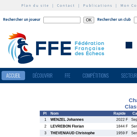
Plan du site
|
Contact
|
Publications
|
Mon C
Rechercher un joueur
Rechercher un club
ACCUEIL
DÉCOUVRIR
FFE
COMPÉTITIONS
SECTEU
Ch
Clas
Pl
Nom
Rapide
Ca
1
WENZEL Johannes
2022 F
Se
2
LEVREBON Florian
1844 F
Se
3
THEVENIAUD Christophe
1959 F
Se