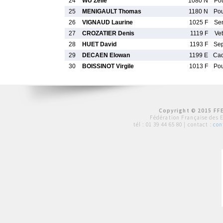
24
WU Zelie
1080 N
Po
25
MENIGAULT Thomas
1180 N
Po
26
VIGNAUD Laurine
1025 F
Se
27
CROZATIER Denis
1119 F
Ve
28
HUET David
1193 F
Se
29
DECAEN Elowan
1199 E
Ca
30
BOISSINOT Virgile
1013 F
Po
Copyright © 2015 FFE
Fédération Française des 
tél :
01 39 44 65 80
| contact :
con