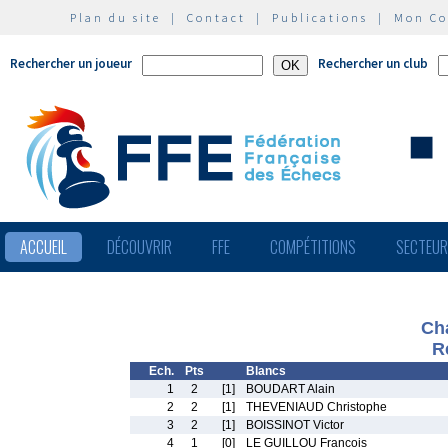
Plan du site
|
Contact
|
Publications
|
Mon C
Rechercher un joueur
Rechercher un club
ACCUEIL
DÉCOUVRIR
FFE
COMPÉTITIONS
SECTEU
Ch
R
Ech.
Pts
Blancs
1
2
[1]
BOUDART Alain
2
2
[1]
THEVENIAUD Christophe
3
2
[1]
BOISSINOT Victor
4
1
[0]
LE GUILLOU Francois