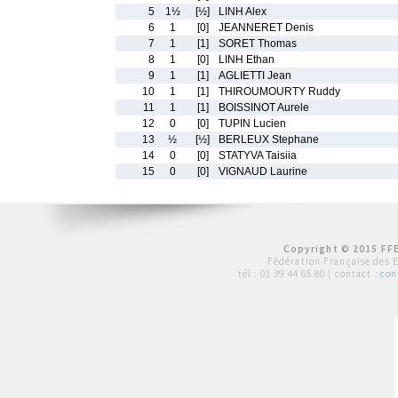
5
1½
[½]
LINH Alex
6
1
[0]
JEANNERET Denis
7
1
[1]
SORET Thomas
8
1
[0]
LINH Ethan
9
1
[1]
AGLIETTI Jean
10
1
[1]
THIROUMOURTY Ruddy
11
1
[1]
BOISSINOT Aurele
12
0
[0]
TUPIN Lucien
13
½
[½]
BERLEUX Stephane
14
0
[0]
STATYVA Taisiia
15
0
[0]
VIGNAUD Laurine
Copyright © 2015 FFE
Fédération Française des 
tél :
01 39 44 65 80
| contact :
con