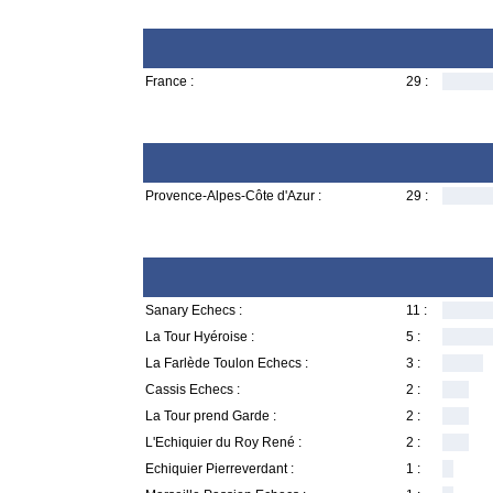
France :
29 :
Provence-Alpes-Côte d'Azur :
29 :
Sanary Echecs :
11 :
La Tour Hyéroise :
5 :
La Farlède Toulon Echecs :
3 :
Cassis Echecs :
2 :
La Tour prend Garde :
2 :
L'Echiquier du Roy René :
2 :
Echiquier Pierreverdant :
1 :