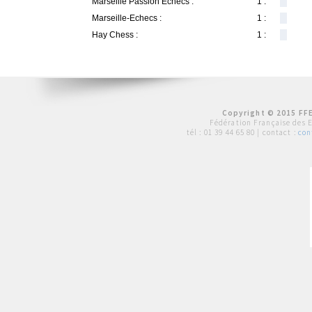
Marseille Passion Echecs :
1 :
Marseille-Echecs :
1 :
Hay Chess :
1 :
Copyright © 2015 FFE
Fédération Française des 
tél :
01 39 44 65 80
| contact :
con