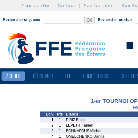
Plan du site
|
Contact
|
Publications
|
Mon C
Rechercher un joueur
Rechercher un club
ACCUEIL
DÉCOUVRIR
FFE
COMPÉTITIONS
SECTEU
1-er TOURNOI O
R
Ech.
Pts
Blancs
1
1
PIRIZ Emilio
2
1
LEPETIT Fabien
3
1
BONNAFOUS Michel
4
1
OMELCHENKO Danila