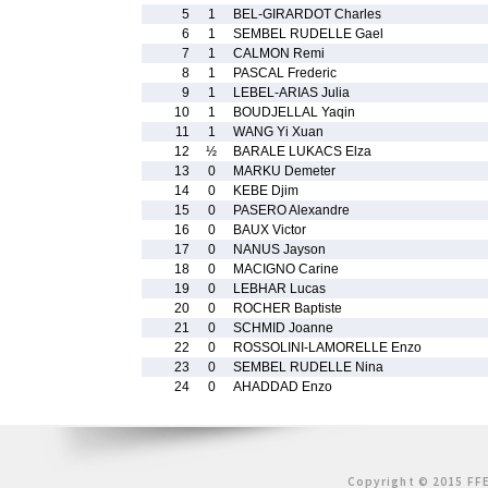
5
1
BEL-GIRARDOT Charles
6
1
SEMBEL RUDELLE Gael
7
1
CALMON Remi
8
1
PASCAL Frederic
9
1
LEBEL-ARIAS Julia
10
1
BOUDJELLAL Yaqin
11
1
WANG Yi Xuan
12
½
BARALE LUKACS Elza
13
0
MARKU Demeter
14
0
KEBE Djim
15
0
PASERO Alexandre
16
0
BAUX Victor
17
0
NANUS Jayson
18
0
MACIGNO Carine
19
0
LEBHAR Lucas
20
0
ROCHER Baptiste
21
0
SCHMID Joanne
22
0
ROSSOLINI-LAMORELLE Enzo
23
0
SEMBEL RUDELLE Nina
24
0
AHADDAD Enzo
Copyright © 2015 FFE