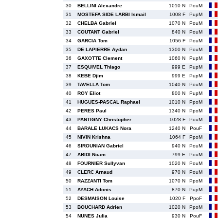
30
BELLINI Alexandre
1010 N
PouM
31
MOSTEFA SIDE LARBI Ismail
1008 F
PupM
32
CHELBA Gabriel
1070 N
PouM
33
COUTANT Gabriel
840 N
PouM
34
GARCIA Tom
1056 F
PouM
35
DE LAPIERRE Aydan
1300 N
PouM
36
GAXOTTE Clement
1060 N
PupM
37
ESQUIVEL Thiago
999 E
PupM
38
KEBE Djim
999 E
PupM
39
TAVELLA Tom
1040 N
PouM
40
ROY Eliot
800 N
PupM
41
HUGUES-PASCAL Raphael
1010 N
PpoM
42
PERES Paul
1340 N
PpoM
43
PANTIGNY Christopher
1028 F
PouM
44
BARALE LUKACS Nora
1240 N
PouF
45
NIVIN Krishna
1064 F
PpoM
46
SIROUNIAN Gabriel
940 N
PouM
47
ABIDI Noam
799 E
PouM
48
FOURNIER Sullyvan
1020 N
PouM
49
CLERC Arnaud
970 N
PouM
50
RAZZANTI Tom
1070 N
PpoM
51
AYACH Adonis
870 N
PupM
52
DESMAISON Louise
1020 F
PpoF
53
BOUCHARD Adrien
1020 N
PpoM
54
NUNES Julia
930 N
PouF