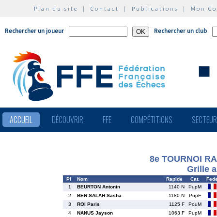
Plan du site
|
Contact
|
Publications
|
Mon C
Rechercher un joueur
Rechercher un club
ACCUEIL
DÉCOUVRIR
FFE
COMPÉTITIONS
SECTEU
8e TOURNOI RAP
Grille 
Pl
Nom
Rapide
Cat.
Fed
1
BEURTON Antonin
1140 N
PupM
2
BEN SALAH Sasha
1180 N
PupF
3
ROI Paris
1125 F
PouM
4
NANUS Jayson
1063 F
PupM