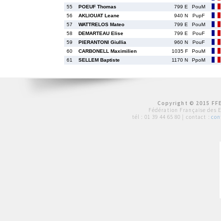
55
POEUF Thomas
799 E
PouM
56
AKLIOUAT Leane
940 N
PupF
57
WATTRELOS Mateo
799 E
PouM
58
DEMARTEAU Elise
799 E
PouF
59
PIERANTONI Giullia
960 N
PouF
60
CARBONELL Maximilien
1035 F
PouM
61
SELLEM Baptiste
1170 N
PpoM
Copyright © 2015 FFE
Fédération Française des 
tél :
01 39 44 65 80
| contact :
con