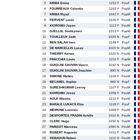
5
KRIBA Emna
1152 F
PouF
6
FOURREAUX Celestin
1193 F
PupM
7
KRIBA Riyad
1042 F
PupM
8
PERVENT Louis
1100 F
PouM
9
KIORGWU Jayan
1113 F
PouM
10
DJELLAL Souleymen
1013 F
PupM
11
TOUILLEUX Jade
1030 N
PupF
12
BEN SALAH Ines
1148 F
PupF
13
DE MARCELLIS Lucas
1020 N
PupM
14
THIERRY Kenan
1020 N
PouM
15
FRACCHIA Louis
1152 F
PupM
16
GUIGLINI SAUVAN Vasco
1140 N
PupM
17
GUIGLINI SAUVAN Joachim
890 N
PouM
18
SIMONE Matteo
1109 F
PouM
19
BECAMEL Sophie
980 N
PupF
20
SURESHKUMAR Leeroy
1107 F
PouM
21
KIORGWU Jesse
1058 F
PouM
22
AOUF Wannis
1132 F
PpoM
23
BARALE LUKACS Elza
1128 F
PouF
24
MEIRONE Lorenzo
1009 F
PouM
25
DESPORTES FRADIN Achille
1010 N
PouM
26
CLERC Hugo
1030 N
PupM
27
PARIZOT Marceau
1090 N
PouM
28
ROBERT Augustin
1011 F
PupM
29
SEBAOUN Ruben
1110 N
PouM