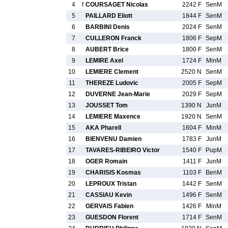
4
f
COURSAGET Nicolas
2242 F
SenM
5
PAILLARD Eliott
1844 F
SenM
6
BARBINI Denis
2024 F
SenM
7
CULLERON Franck
1806 F
SepM
8
AUBERT Brice
1800 F
SenM
9
LEMIRE Axel
1724 F
MinM
10
LEMIERE Clement
2520 N
SenM
11
THEREZE Ludovic
2005 F
SepM
12
DUVERNE Jean-Marie
2029 F
SepM
13
JOUSSET Tom
1390 N
JunM
14
LEMIERE Maxence
1920 N
SenM
15
AKA Pharell
1604 F
MinM
16
BIENVENU Damien
1783 F
JunM
17
TAVARES-RIBEIRO Victor
1540 F
PupM
18
OGER Romain
1411 F
JunM
19
CHARISIS Kosmas
1103 F
BenM
20
LEPROUX Tristan
1442 F
SenM
21
CASSIAU Kevin
1496 F
SenM
22
GERVAIS Fabien
1426 F
MinM
23
GUESDON Florent
1714 F
SenM