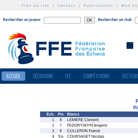
Plan du site
|
Contact
|
Publications
|
Mon C
Rechercher un joueur
Rechercher un club
ACCUEIL
DÉCOUVRIR
FFE
COMPÉTITIONS
SECTEU
R
Ech.
Pts
Blancs
1
6
LEMIERE Clement
2
7
FEDORYSHYN Ievgenii
3
6
CULLERON Franck
4
5½
COURSAGET Nicolas