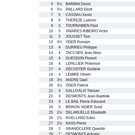
5
5½
BARBINI Denis
6
5½
PAILLARD Eliott
7
5
CASSIAU Kevin
8
5
THEREZE Ludovic
9
5
TOURNABIEN Paul
10
5
TAVARES-RIBEIRO Victor
11
5
JOUSSET Tom
12
4½
OGER Romain
13
4
DURRIEU Philippe
14
4
TACCOEN Jean-Marc
15
4
GUESDON Florent
16
4
LEPILLIER Philemon
17
4
DECOSTER Gustave
18
4
LEMIRE Olivier
19
3½
ANDRE Gael
20
3½
OGER Patrick
21
3
GALLO ALIX Titouan
22
3
DESMONTS Jean-Baptiste
23
3
LE BAIL Pierre-Edouard
24
3
BRINON VIGIER Solal
25
2½
DELARUELLE Elisabeth
26
2½
RUELLAND Eden
27
2½
NASS Pierre
28
2
GRANDCLERE Quentin
29
1
DESMONTS Antoine