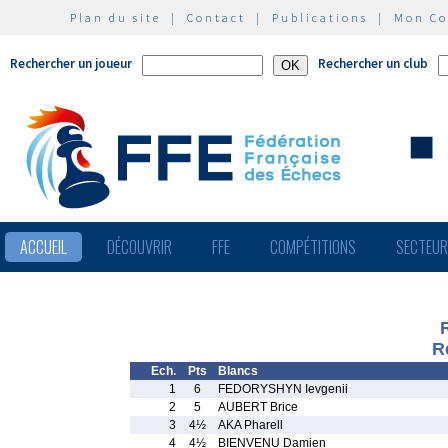
Plan du site
|
Contact
|
Publications
|
Mon C
Rechercher un joueur
Rechercher un club
ACCUEIL
DÉCOUVRIR
FFE
COMPÉTITIONS
SECTEU
R
Ech.
Pts
Blancs
1
6
FEDORYSHYN Ievgenii
2
5
AUBERT Brice
3
4½
AKA Pharell
4
4½
BIENVENU Damien