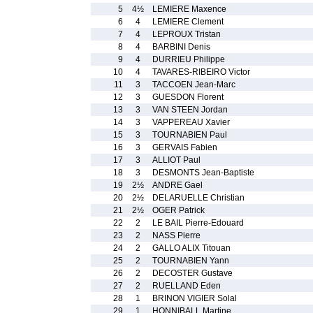
5
4½
LEMIERE Maxence
6
4
LEMIERE Clement
7
4
LEPROUX Tristan
8
4
BARBINI Denis
9
4
DURRIEU Philippe
10
4
TAVARES-RIBEIRO Victor
11
3
TACCOEN Jean-Marc
12
3
GUESDON Florent
13
3
VAN STEEN Jordan
14
3
VAPPEREAU Xavier
15
3
TOURNABIEN Paul
16
3
GERVAIS Fabien
17
3
ALLIOT Paul
18
3
DESMONTS Jean-Baptiste
19
2½
ANDRE Gael
20
2½
DELARUELLE Christian
21
2½
OGER Patrick
22
2
LE BAIL Pierre-Edouard
23
2
NASS Pierre
24
2
GALLO ALIX Titouan
25
2
TOURNABIEN Yann
26
2
DECOSTER Gustave
27
2
RUELLAND Eden
28
1
BRINON VIGIER Solal
29
1
HONNIBALL Martine