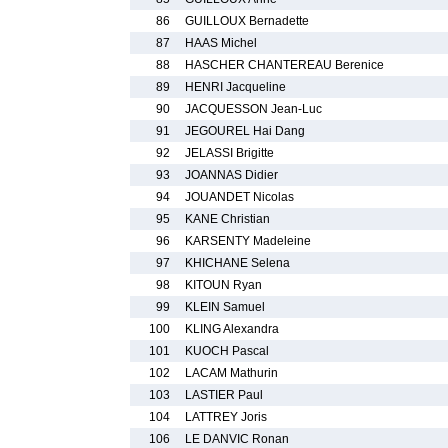
86
GUILLOUX Bernadette
87
HAAS Michel
88
HASCHER CHANTEREAU Berenice
89
HENRI Jacqueline
90
JACQUESSON Jean-Luc
91
JEGOUREL Hai Dang
92
JELASSI Brigitte
93
JOANNAS Didier
94
JOUANDET Nicolas
95
KANE Christian
96
KARSENTY Madeleine
97
KHICHANE Selena
98
KITOUN Ryan
99
KLEIN Samuel
100
KLING Alexandra
101
KUOCH Pascal
102
LACAM Mathurin
103
LASTIER Paul
104
LATTREY Joris
106
LE DANVIC Ronan