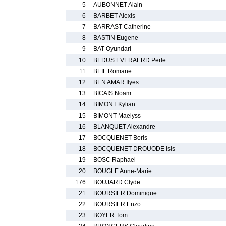
5
AUBONNET Alain
6
BARBET Alexis
7
BARRAST Catherine
8
BASTIN Eugene
9
BAT Oyundari
10
BEDUS EVERAERD Perle
11
BEIL Romane
12
BEN AMAR Ilyes
13
BICAIS Noam
14
BIMONT Kylian
15
BIMONT Maelyss
16
BLANQUET Alexandre
17
BOCQUENET Boris
18
BOCQUENET-DROUODE Isis
19
BOSC Raphael
20
BOUGLE Anne-Marie
176
BOUJARD Clyde
21
BOURSIER Dominique
22
BOURSIER Enzo
23
BOYER Tom