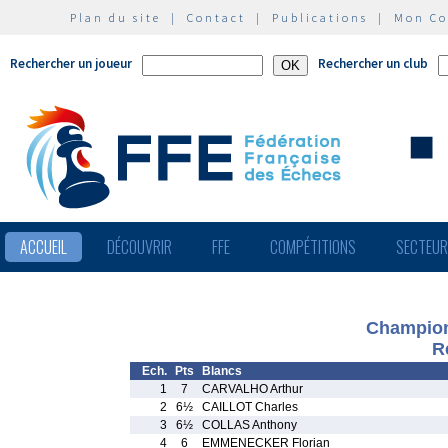
Plan du site
|
Contact
|
Publications
|
Mon C
Rechercher un joueur
Rechercher un club
ACCUEIL
DÉCOUVRIR
FFE
COMPÉTITIONS
SECTEU
Champion
R
Ech.
Pts
Blancs
1
7
CARVALHO Arthur
2
6½
CAILLOT Charles
3
6½
COLLAS Anthony
4
6
EMMENECKER Florian