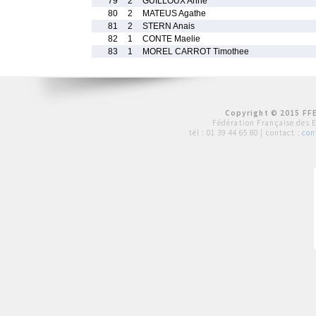
79
2
GUILLOUX Anne
80
2
MATEUS Agathe
81
2
STERN Anais
82
1
CONTE Maelie
83
1
MOREL CARROT Timothee
Copyright © 2015 FFE
Fédération Française des 
tél :
01 39 44 65 80
| contact :
con