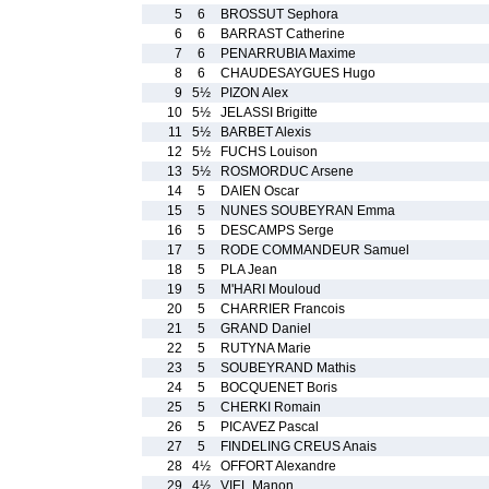
5
6
BROSSUT Sephora
6
6
BARRAST Catherine
7
6
PENARRUBIA Maxime
8
6
CHAUDESAYGUES Hugo
9
5½
PIZON Alex
10
5½
JELASSI Brigitte
11
5½
BARBET Alexis
12
5½
FUCHS Louison
13
5½
ROSMORDUC Arsene
14
5
DAIEN Oscar
15
5
NUNES SOUBEYRAN Emma
16
5
DESCAMPS Serge
17
5
RODE COMMANDEUR Samuel
18
5
PLA Jean
19
5
M'HARI Mouloud
20
5
CHARRIER Francois
21
5
GRAND Daniel
22
5
RUTYNA Marie
23
5
SOUBEYRAND Mathis
24
5
BOCQUENET Boris
25
5
CHERKI Romain
26
5
PICAVEZ Pascal
27
5
FINDELING CREUS Anais
28
4½
OFFORT Alexandre
29
4½
VIEL Manon