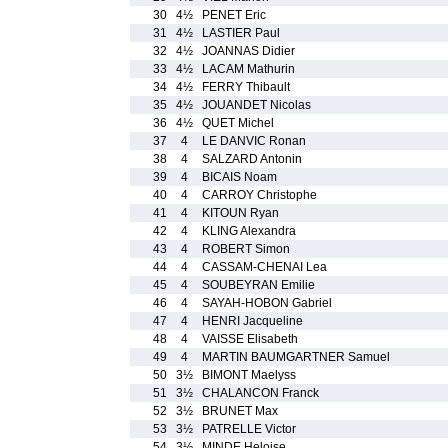
30
4½
PENET Eric
31
4½
LASTIER Paul
32
4½
JOANNAS Didier
33
4½
LACAM Mathurin
34
4½
FERRY Thibault
35
4½
JOUANDET Nicolas
36
4½
QUET Michel
37
4
LE DANVIC Ronan
38
4
SALZARD Antonin
39
4
BICAIS Noam
40
4
CARROY Christophe
41
4
KITOUN Ryan
42
4
KLING Alexandra
43
4
ROBERT Simon
44
4
CASSAM-CHENAI Lea
45
4
SOUBEYRAN Emilie
46
4
SAYAH-HOBON Gabriel
47
4
HENRI Jacqueline
48
4
VAISSE Elisabeth
49
4
MARTIN BAUMGARTNER Samuel
50
3½
BIMONT Maelyss
51
3½
CHALANCON Franck
52
3½
BRUNET Max
53
3½
PATRELLE Victor
54
3½
MINDE Heloise