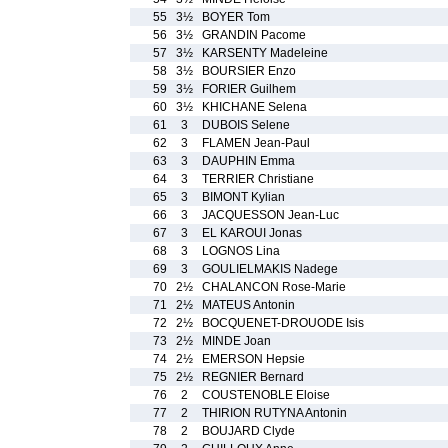
55
3½
BOYER Tom
56
3½
GRANDIN Pacome
57
3½
KARSENTY Madeleine
58
3½
BOURSIER Enzo
59
3½
FORIER Guilhem
60
3½
KHICHANE Selena
61
3
DUBOIS Selene
62
3
FLAMEN Jean-Paul
63
3
DAUPHIN Emma
64
3
TERRIER Christiane
65
3
BIMONT Kylian
66
3
JACQUESSON Jean-Luc
67
3
EL KAROUI Jonas
68
3
LOGNOS Lina
69
3
GOULIELMAKIS Nadege
70
2½
CHALANCON Rose-Marie
71
2½
MATEUS Antonin
72
2½
BOCQUENET-DROUODE Isis
73
2½
MINDE Joan
74
2½
EMERSON Hepsie
75
2½
REGNIER Bernard
76
2
COUSTENOBLE Eloise
77
2
THIRION RUTYNA Antonin
78
2
BOUJARD Clyde