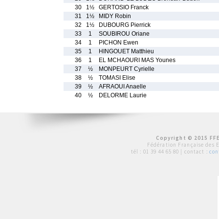
30
1½
GERTOSIO Franck
31
1½
MIDY Robin
32
1½
DUBOURG Pierrick
33
1
SOUBIROU Oriane
34
1
PICHON Ewen
35
1
HINGOUET Matthieu
36
1
EL MCHAOURI MAS Younes
37
½
MONPEURT Cyrielle
38
½
TOMASI Elise
39
½
AFRAOUI Anaelle
40
½
DELORME Laurie
Copyright © 2015 FFE
Fédération Française des 
tél :
01 39 44 65 80
| contact :
con