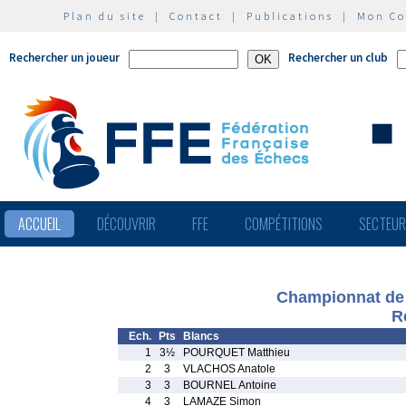
Plan du site
|
Contact
|
Publications
|
Mon C
Rechercher un joueur
Rechercher un club
ACCUEIL
DÉCOUVRIR
FFE
COMPÉTITIONS
SECTEU
Championnat de 
R
Ech.
Pts
Blancs
1
3½
POURQUET Matthieu
2
3
VLACHOS Anatole
3
3
BOURNEL Antoine
4
3
LAMAZE Simon