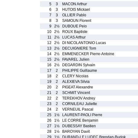
5
3
MACON Arthur
6
3
HUTOIS Mickael
7
3
OLLIER Pablo
8
3
SAMOUN Florent
9
2½
DUBOUE Peio
10
2½
ROUX Baptiste
11
2½
LUCAS Arthur
12
2½
DI NICOLANTONIO Lucas
13
2½
DECUIGNIERE Tom
14
2½
EMMENECKER Pierre-Antoine
15
2½
FAVAREL Julien
16
2½
DEGARDIN Sylvain
17
2
PHILIPPE Guillaume
18
2
CLERY Nicolas
19
2
ALEXIEVA Silvia
20
2
PIGEAT Alexandre
21
2
SCHMIT Vincent
22
2
TEREKHOV Andrey
23
2
CORNILEAU Juliette
24
2
VERNEUIL Pascal
25
1½
LAURENT-PAOLI Pierre
26
1½
LE CORRE Benjamin
27
1½
DUBESSAY Bastien
28
1½
BAROYAN Davit
29
1½
DURAND-LE LUDEC Brendan-Budok