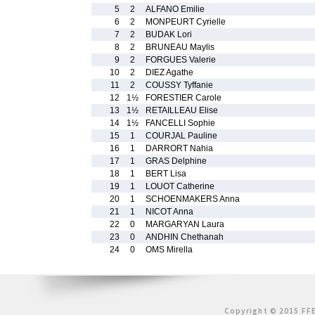
5
2
ALFANO Emilie
6
2
MONPEURT Cyrielle
7
2
BUDAK Lori
8
2
BRUNEAU Maylis
9
2
FORGUES Valerie
10
2
DIEZ Agathe
11
2
COUSSY Tyffanie
12
1½
FORESTIER Carole
13
1½
RETAILLEAU Elise
14
1½
FANCELLI Sophie
15
1
COURJAL Pauline
16
1
DARRORT Nahia
17
1
GRAS Delphine
18
1
BERT Lisa
19
1
LOUOT Catherine
20
1
SCHOENMAKERS Anna
21
1
NICOT Anna
22
0
MARGARYAN Laura
23
0
ANDHIN Chethanah
24
0
OMS Mirella
Copyright © 2015 FFE