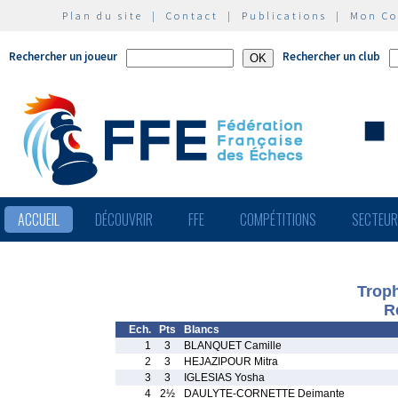
Plan du site
|
Contact
|
Publications
|
Mon C
Rechercher un joueur
Rechercher un club
ACCUEIL
DÉCOUVRIR
FFE
COMPÉTITIONS
SECTEU
Trop
R
Ech.
Pts
Blancs
1
3
BLANQUET Camille
2
3
HEJAZIPOUR Mitra
3
3
IGLESIAS Yosha
4
2½
DAULYTE-CORNETTE Deimante