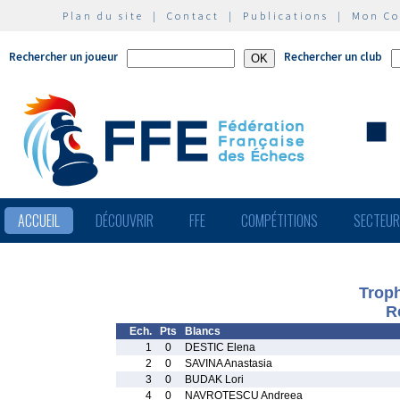
Plan du site
|
Contact
|
Publications
|
Mon C
Rechercher un joueur
Rechercher un club
ACCUEIL
DÉCOUVRIR
FFE
COMPÉTITIONS
SECTEU
Trop
R
Ech.
Pts
Blancs
1
0
DESTIC Elena
2
0
SAVINA Anastasia
3
0
BUDAK Lori
4
0
NAVROTESCU Andreea