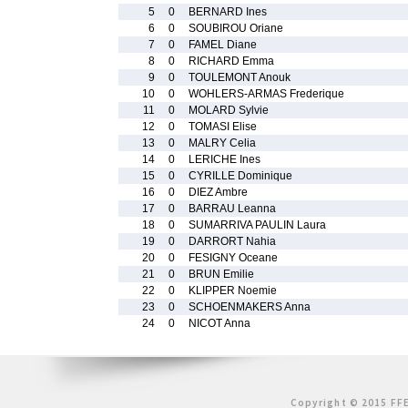
5
0
BERNARD Ines
6
0
SOUBIROU Oriane
7
0
FAMEL Diane
8
0
RICHARD Emma
9
0
TOULEMONT Anouk
10
0
WOHLERS-ARMAS Frederique
11
0
MOLARD Sylvie
12
0
TOMASI Elise
13
0
MALRY Celia
14
0
LERICHE Ines
15
0
CYRILLE Dominique
16
0
DIEZ Ambre
17
0
BARRAU Leanna
18
0
SUMARRIVA PAULIN Laura
19
0
DARRORT Nahia
20
0
FESIGNY Oceane
21
0
BRUN Emilie
22
0
KLIPPER Noemie
23
0
SCHOENMAKERS Anna
24
0
NICOT Anna
Copyright © 2015 FFE