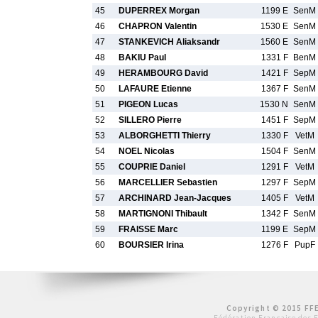
45
DUPERREX Morgan
1199 E
SenM
46
CHAPRON Valentin
1530 E
SenM
47
STANKEVICH Aliaksandr
1560 E
SenM
48
BAKIU Paul
1331 F
BenM
49
HERAMBOURG David
1421 F
SepM
50
LAFAURE Etienne
1367 F
SenM
51
PIGEON Lucas
1530 N
SenM
52
SILLERO Pierre
1451 F
SepM
53
ALBORGHETTI Thierry
1330 F
VetM
54
NOEL Nicolas
1504 F
SenM
55
COUPRIE Daniel
1291 F
VetM
56
MARCELLIER Sebastien
1297 F
SepM
57
ARCHINARD Jean-Jacques
1405 F
VetM
58
MARTIGNONI Thibault
1342 F
SenM
59
FRAISSE Marc
1199 E
SepM
60
BOURSIER Irina
1276 F
PupF
Copyright © 2015 FFE