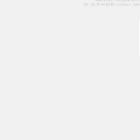
Fédération Française des 
tél :
01 39 44 65 80
| contact :
con