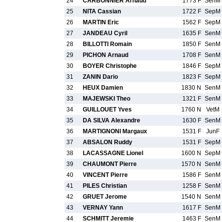
24
CARBONNIER Arnaud
1773 F
SenM
25
NITA Cassian
1722 F
SepM
26
MARTIN Eric
1562 F
SepM
27
JANDEAU Cyril
1635 F
SenM
28
BILLOTTI Romain
1850 F
SenM
29
PICHON Arnaud
1708 F
SenM
30
BOYER Christophe
1846 F
SepM
31
ZANIN Dario
1823 F
SepM
32
HEUX Damien
1830 N
SenM
33
MAJEWSKI Theo
1321 F
SenM
34
GUILLOUET Yves
1760 N
VetM
35
DA SILVA Alexandre
1630 F
SenM
36
MARTIGNONI Margaux
1531 F
JunF
37
ABSALON Ruddy
1531 F
SepM
38
LACASSAGNE Lionel
1600 N
SepM
39
CHAUMONT Pierre
1570 N
SenM
40
VINCENT Pierre
1586 F
SenM
41
PILES Christian
1258 F
SenM
42
GRUET Jerome
1540 N
SenM
43
VERNAY Yann
1617 F
SenM
44
SCHMITT Jeremie
1463 F
SenM