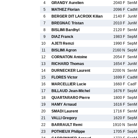
4
GRANDY Aurelien
2040 F
SenM
5
MATHEZ Florian
2096 F
CadM
6
BERGER DIT LACROIX Kilian
2140 F
JunM
7
BREGNAC Tristan
2010 F
JunM
8
BISLIMI Bardhyl
2120 F
SenM
9
DIAZ Franck
1983 F
SepM
10
AJETI Remzi
1990 F
SepM
11
BISLIMI Agron
2160 N
SepM
12
CORNATON Antoine
2054 F
SenM
13
RICHARD Thomas
1654 F
JunM
14
DURNECKER Laurent
2200 N
SenM
15
FLORES Victor
1699 F
CadM
16
MARCELLIER Lucie
1660 F
CadF
17
BILLAUD Jean-Michel
1676 F
SepM
18
QUARTARARO Pierre
1800 F
SepM
19
HAMY Arnaud
1616 F
SenM
20
SMADI Laurent
1716 F
SenM
21
VALLI Gregory
1620 F
SepM
22
BARRAULT Remi
1910 N
SenM
23
POTHIEUX Philippe
1705 F
SepM