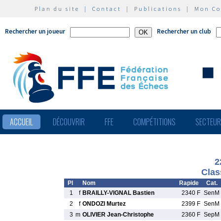
Plan du site
|
Contact
|
Publications
|
Mon C
Rechercher un joueur
Rechercher un club
ACCUEIL
DÉCOUVRIR
FFE
COMPÉTITIONS
SECTEU
2
Clas
Pl
Nom
Rapide
Cat.
1
f
BRAILLY-VIGNAL Bastien
2340 F
SenM
2
f
ONDOZI Murtez
2399 F
SenM
3
m
OLIVIER Jean-Christophe
2360 F
SepM