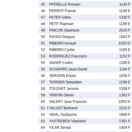
45
PATRELLE Romain
1140 F
46
PERROT Franck
1199 E
47
PETER Gilles
1330 F
48
PETIT Raphael
1199 E
49
PINCON Stephane
2029 F
50
RAYKO Gregory
1563 F
51
RIBEIRO Arnaud
1020 N
52
RIBEIRO Cyrille
1199 E
53
RODRIGUEZ Francisco
1152 F
54
SAGER Cedric
1199 E
55
SCHAPIRO Jean-David
1194 F
56
SERADIN Erwan
1636 F
57
TERRIER Sebastien
1199 E
58
TOUZART Jerome
1358 F
59
TRIDON Olivier
1382 F
60
VALERY Jean Francois
1050 N
61
f
VALUET Bertrand
2215 F
62
VIDAL Guillaume
1989 F
63
YASTREBOV Vladislav
1381 F
64
YILAR Serdal
1404 F