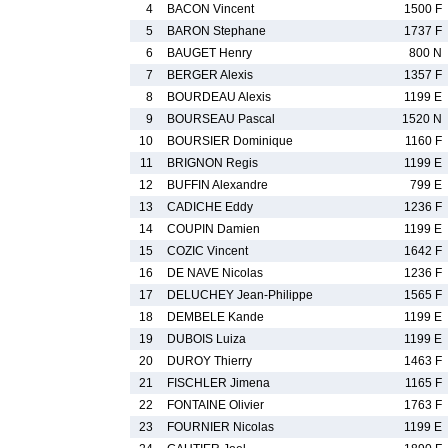
4
BACON Vincent
1500 F
5
BARON Stephane
1737 F
6
BAUGET Henry
800 N
7
BERGER Alexis
1357 F
8
BOURDEAU Alexis
1199 E
9
BOURSEAU Pascal
1520 N
10
BOURSIER Dominique
1160 F
11
BRIGNON Regis
1199 E
12
BUFFIN Alexandre
799 E
13
CADICHE Eddy
1236 F
14
COUPIN Damien
1199 E
15
COZIC Vincent
1642 F
16
DE NAVE Nicolas
1236 F
17
DELUCHEY Jean-Philippe
1565 F
18
DEMBELE Kande
1199 E
19
DUBOIS Luiza
1199 E
20
DUROY Thierry
1463 F
21
FISCHLER Jimena
1165 F
22
FONTAINE Olivier
1763 F
23
FOURNIER Nicolas
1199 E