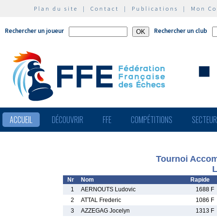
Plan du site
|
Contact
|
Publications
|
Mon C
Rechercher un joueur
Rechercher un club
ACCUEIL
DÉCOUVRIR
FFE
COMPÉTITIONS
SECTEU
Tournoi Accom
L
Nr
Nom
Rapide
1
AERNOUTS Ludovic
1688 F
2
ATTAL Frederic
1086 F
3
AZZEGAG Jocelyn
1313 F