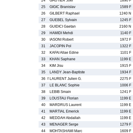
24
GAUTIER Joel
1890 F
25
GIGIC Branislav
1589 F
26
GILBERT Raphael
1240 N
27
GUEBEL Sylvain
1245 F
28
GUIDICI Gaetan
2160 N
29
HAMIDI Mehdi
1140 F
30
IASONI Robert
1972 F
31
JACOPIN Pol
1322 F
32
KAFAI Allae Edine
1101 F
33
KHAN Saphane
1199 E
34
KIM Jisu
1915 F
35
LANDY Jean-Baptiste
1934 F
36
f
LAURENT Julien G.
2275 F
37
LE BLANC Sophie
1006 F
38
LEBIB Smain
1241 F
39
LOUSTAU Florian
1199 E
40
MARDRUS Laurent
1199 E
41
MARTIAL Emerick
1199 E
42
MEDDAH Abdallah
1199 E
43
MENAGER Serge
1279 F
44
MOHTASHAMI Marc
1609 F