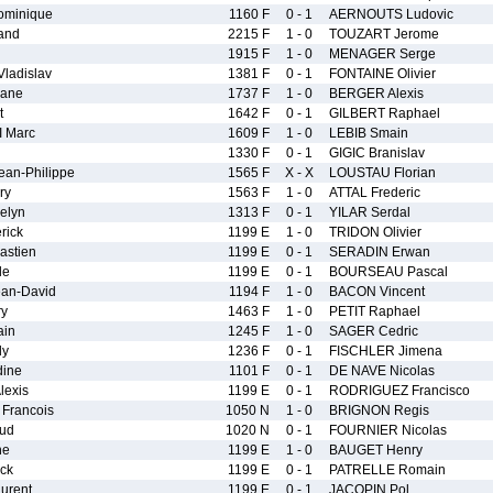
minique
1160 F
0 - 1
AERNOUTS Ludovic
and
2215 F
1 - 0
TOUZART Jerome
1915 F
1 - 0
MENAGER Serge
ladislav
1381 F
0 - 1
FONTAINE Olivier
ane
1737 F
1 - 0
BERGER Alexis
t
1642 F
0 - 1
GILBERT Raphael
 Marc
1609 F
1 - 0
LEBIB Smain
1330 F
0 - 1
GIGIC Branislav
an-Philippe
1565 F
X - X
LOUSTAU Florian
ry
1563 F
1 - 0
ATTAL Frederic
elyn
1313 F
0 - 1
YILAR Serdal
rick
1199 E
1 - 0
TRIDON Olivier
astien
1199 E
0 - 1
SERADIN Erwan
le
1199 E
0 - 1
BOURSEAU Pascal
an-David
1194 F
1 - 0
BACON Vincent
ry
1463 F
1 - 0
PETIT Raphael
ain
1245 F
1 - 0
SAGER Cedric
dy
1236 F
0 - 1
FISCHLER Jimena
dine
1101 F
0 - 1
DE NAVE Nicolas
exis
1199 E
0 - 1
RODRIGUEZ Francisco
Francois
1050 N
1 - 0
BRIGNON Regis
ud
1020 N
0 - 1
FOURNIER Nicolas
ne
1199 E
1 - 0
BAUGET Henry
ck
1199 E
0 - 1
PATRELLE Romain
urent
1199 E
0 - 1
JACOPIN Pol