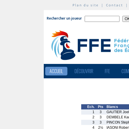
Plan du site
|
Contact
Rechercher un joueur
ACCUEIL
DÉCOUVRIR
FFE
COM
Ech.
Pts
Blancs
1
3
GAUTIER Joe
2
3
DEMBELE Ka
3
3
PINCON Step
4
2½
IASONI Rober