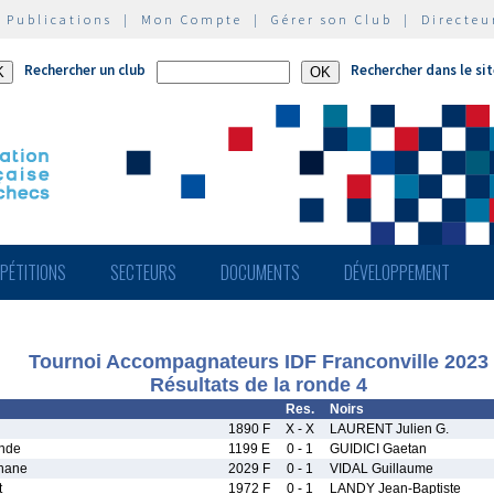
|
Publications
|
Mon Compte
|
Gérer son Club
|
Directeu
Rechercher un club
Rechercher dans le si
PÉTITIONS
SECTEURS
DOCUMENTS
DÉVELOPPEMENT
Tournoi Accompagnateurs IDF Franconville 2023
Résultats de la ronde 4
Res.
Noirs
l
1890 F
X - X
LAURENT Julien G.
nde
1199 E
0 - 1
GUIDICI Gaetan
hane
2029 F
0 - 1
VIDAL Guillaume
t
1972 F
0 - 1
LANDY Jean-Baptiste