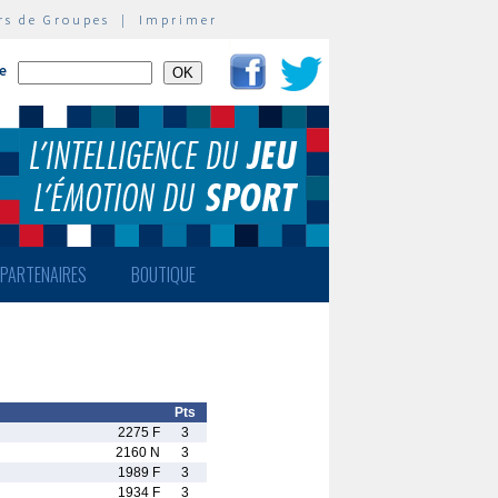
rs de Groupes
|
Imprimer
te
PARTENAIRES
BOUTIQUE
Pts
2275 F
3
2160 N
3
1989 F
3
1934 F
3