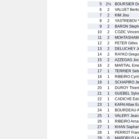
5
2½
BOURSIER Do
6
2
VALUET Bertr
7
2
KIM Jisu
8
2
YASTREBOV V
9
2
BARON Steph
10
2
COZIC Vincen
11
2
MOHTASHAMI
12
2
PETER Gilles
13
2
DELUCHEY Je
14
2
RAYKO Grego
15
2
AZZEGAG Joc
16
2
MARTIAL Eme
17
1
TERRIER Seb
18
1
RIBEIRO Cyril
19
1
SCHAPIRO Je
20
1
DUROY Thier
21
1
GUEBEL Sylv
22
1
CADICHE Ed
23
1
KAFAI Allae E
24
1
BOURDEAU Al
25
1
VALERY Jean 
26
1
RIBEIRO Arna
27
1
KHAN Sapha
28
1
PERROT Fran
29
0
MARDRUS La