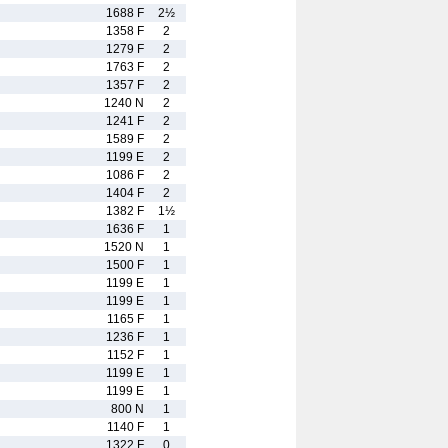
1688 F
2½
1358 F
2
1279 F
2
1763 F
2
1357 F
2
1240 N
2
1241 F
2
1589 F
2
1199 E
2
1086 F
2
1404 F
2
1382 F
1½
1636 F
1
1520 N
1
1500 F
1
1199 E
1
1199 E
1
1165 F
1
1236 F
1
1152 F
1
1199 E
1
1199 E
1
800 N
1
1140 F
1
1322 F
0