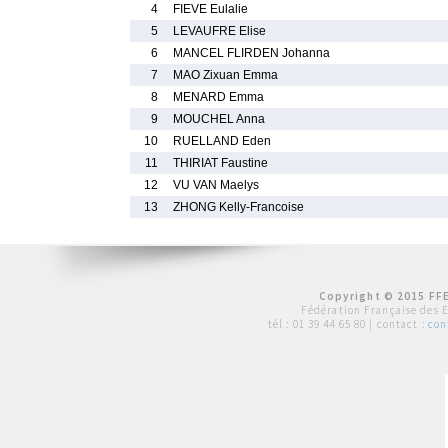
4
FIEVE Eulalie
5
LEVAUFRE Elise
6
MANCEL FLIRDEN Johanna
7
MAO Zixuan Emma
8
MENARD Emma
9
MOUCHEL Anna
10
RUELLAND Eden
11
THIRIAT Faustine
12
VU VAN Maelys
13
ZHONG Kelly-Francoise
Copyright © 2015 FFE
Fédération Française des 
tél :
01 39 44 65 80
| contact :
con