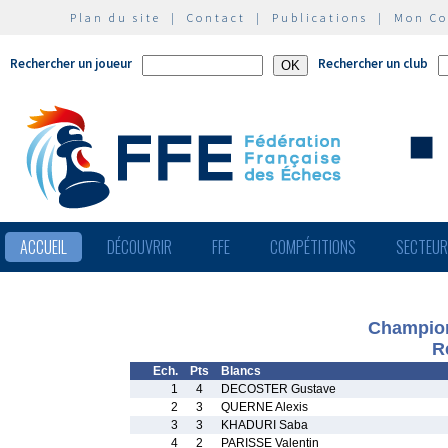
Plan du site
|
Contact
|
Publications
|
Mon C
Rechercher un joueur
Rechercher un club
ACCUEIL
DÉCOUVRIR
FFE
COMPÉTITIONS
SECTEU
Champion
R
Ech.
Pts
Blancs
1
4
DECOSTER Gustave
2
3
QUERNE Alexis
3
3
KHADURI Saba
4
2
PARISSE Valentin