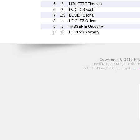
5
2
HOUETTE Thomas
6
2
DUCLOS Axel
7
1½
BOUET Sacha
8
1
LE CLEZIO Jean
9
1
TASSERIE Gregoire
10
0
LE BRAY Zachary
Copyright © 2015 FFE
Fédération Française des 
tél :
01 39 44 65 80
| contact :
con