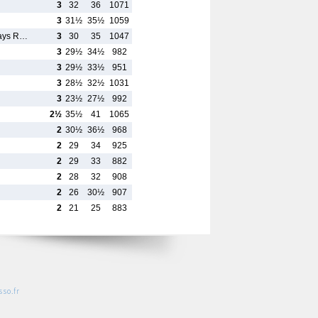
3
32
36
1071
3
31½
35½
1059
Pays R…
3
30
35
1047
3
29½
34½
982
3
29½
33½
951
3
28½
32½
1031
3
23½
27½
992
2½
35½
41
1065
2
30½
36½
968
2
29
34
925
2
29
33
882
2
28
32
908
2
26
30½
907
2
21
25
883
so.fr