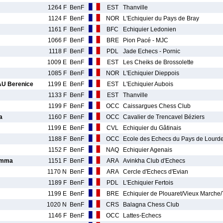
1264 F
BenF
EST
Thanville
1124 F
BenF
NOR
L'Echiquier du Pays de Bray
1161 F
BenF
BFC
Echiquier Ledonien
1066 F
BenF
BRE
Pion Pacé - MJC
1118 F
BenF
PDL
Jade Echecs - Pornic
1009 E
BenF
EST
Les Cheiks de Brossolette
1085 F
BenF
NOR
L'Echiquier Dieppois
 Berenice
1199 E
BenF
EST
L'Echiquier Aubois
1133 F
BenF
EST
Thanville
1199 F
BenF
OCC
Caissargues Chess Club
a
1160 F
BenF
OCC
Cavalier de Trencavel Béziers
1199 E
BenF
CVL
Echiquier du Gâtinais
1188 F
BenF
OCC
Ecole des Echecs du Pays de Lourd
1152 F
BenF
NAQ
Echiquier Agenais
Emma
1151 F
BenF
ARA
Avinkha Club d'Echecs
1170 N
BenF
ARA
Cercle d'Echecs d'Evian
1189 F
BenF
PDL
L'Echiquier Fertois
1199 E
BenF
BRE
Echiquier de Plouaret/Vieux Marche
1020 N
BenF
CRS
Balagna Chess Club
1146 F
BenF
OCC
Lattes-Echecs