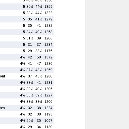
5
40½
48½
1330
5
39½
44½
1359
5
38½
44½
1322
5
35
41½
1279
5
35
41
1282
5
34½
40½
1258
5
31½
39
1206
5
31
37
1234
5
29
33½
1176
4½
42
50
1372
4½
41
47
1286
4½
37½
43½
1259
ont
4½
37
43½
1280
4½
33½
41
1231
4½
33½
40½
1205
4½
33½
39½
1227
4½
33½
38½
1206
pes
4½
32
38
1224
4½
32
38
1193
4½
29½
35
1097
4½
29
34
1130