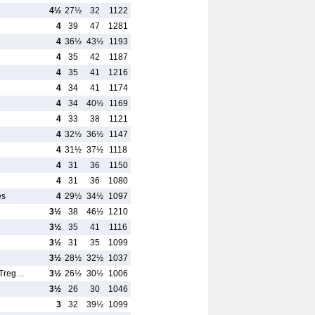
4½
27½
32
1122
4
39
47
1281
4
36½
43½
1193
4
35
42
1187
4
35
41
1216
4
34
41
1174
4
34
40½
1169
4
33
38
1121
4
32½
36½
1147
4
31½
37½
1118
4
31
36
1150
4
31
36
1080
es
4
29½
34½
1097
3½
38
46½
1210
3½
35
41
1116
3½
31
35
1099
3½
28½
32½
1037
/Treg…
3½
26½
30½
1006
3½
26
30
1046
3
32
39½
1099