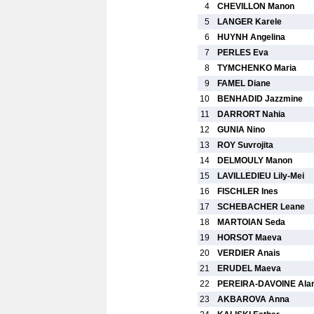
4
CHEVILLON Manon
5
LANGER Karele
6
HUYNH Angelina
7
PERLES Eva
8
TYMCHENKO Maria
9
FAMEL Diane
10
BENHADID Jazzmine
11
DARRORT Nahia
12
GUNIA Nino
13
ROY Suvrojita
14
DELMOULY Manon
15
LAVILLEDIEU Lily-Mei
16
FISCHLER Ines
17
SCHEBACHER Leane
18
MARTOIAN Seda
19
HORSOT Maeva
20
VERDIER Anais
21
ERUDEL Maeva
22
PEREIRA-DAVOINE Ala
23
AKBAROVA Anna