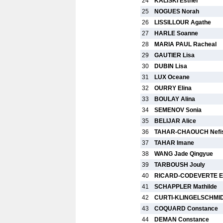
24
KALISKI Esther
25
NOGUES Norah
26
LISSILLOUR Agathe
27
HARLE Soanne
28
MARIA PAUL Racheal
29
GAUTIER Lisa
30
DUBIN Lisa
31
LUX Oceane
32
OURRY Elina
33
BOULAY Alina
34
SEMENOV Sonia
35
BELIJAR Alice
36
TAHAR-CHAOUCH Nefi
37
TAHAR Imane
38
WANG Jade Qingyue
39
TARBOUSH Jouly
40
RICARD-CODEVERTE 
41
SCHAPPLER Mathilde
42
CURTI-KLINGELSCHMID
43
COQUARD Constance
44
DEMAN Constance