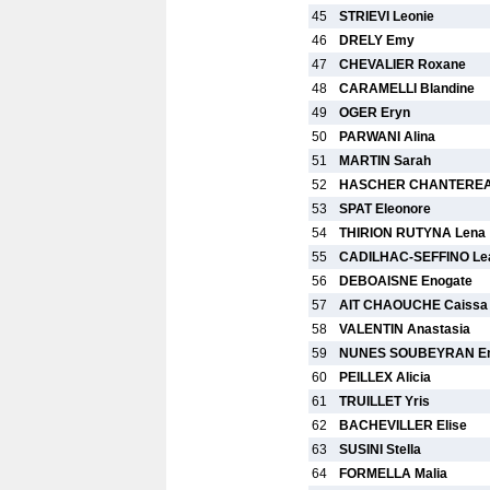
45
STRIEVI Leonie
46
DRELY Emy
47
CHEVALIER Roxane
48
CARAMELLI Blandine
49
OGER Eryn
50
PARWANI Alina
51
MARTIN Sarah
52
HASCHER CHANTEREAU
53
SPAT Eleonore
54
THIRION RUTYNA Lena
55
CADILHAC-SEFFINO Le
56
DEBOAISNE Enogate
57
AIT CHAOUCHE Caissa
58
VALENTIN Anastasia
59
NUNES SOUBEYRAN 
60
PEILLEX Alicia
61
TRUILLET Yris
62
BACHEVILLER Elise
63
SUSINI Stella
64
FORMELLA Malia