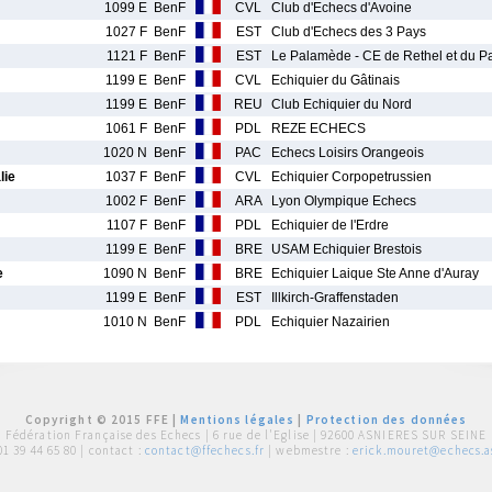
1099 E
BenF
CVL
Club d'Echecs d'Avoine
1027 F
BenF
EST
Club d'Echecs des 3 Pays
1121 F
BenF
EST
Le Palamède - CE de Rethel et du 
1199 E
BenF
CVL
Echiquier du Gâtinais
1199 E
BenF
REU
Club Echiquier du Nord
1061 F
BenF
PDL
REZE ECHECS
1020 N
BenF
PAC
Echecs Loisirs Orangeois
lie
1037 F
BenF
CVL
Echiquier Corpopetrussien
1002 F
BenF
ARA
Lyon Olympique Echecs
1107 F
BenF
PDL
Echiquier de l'Erdre
1199 E
BenF
BRE
USAM Echiquier Brestois
e
1090 N
BenF
BRE
Echiquier Laique Ste Anne d'Auray
1199 E
BenF
EST
Illkirch-Graffenstaden
1010 N
BenF
PDL
Echiquier Nazairien
Copyright © 2015 FFE |
Mentions légales
|
Protection des données
Fédération Française des Echecs |
6 rue de l'Eglise | 92600 ASNIERES SUR SEINE
01 39 44 65 80
| contact :
contact@ffechecs.fr
| webmestre :
erick.mouret@echecs.as