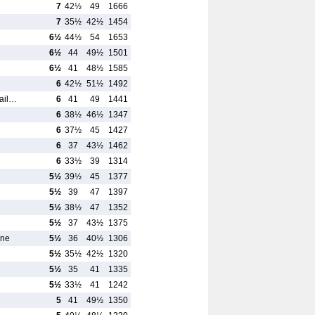
7
42½
49
1666
7
35½
42½
1454
6½
44½
54
1653
6½
44
49½
1501
6½
41
48½
1585
6
42½
51½
1492
sail…
6
41
49
1441
6
38½
46½
1347
6
37½
45
1427
6
37
43½
1462
6
33½
39
1314
5½
39½
45
1377
5½
39
47
1397
5½
38½
47
1352
5½
37
43½
1375
nne
5½
36
40½
1306
5½
35½
42½
1320
5½
35
41
1335
5½
33½
41
1242
5
41
49½
1350