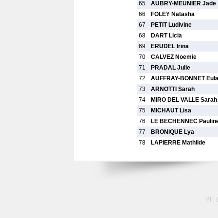
65
AUBRY-MEUNIER Jade
66
FOLEY Natasha
67
PETIT Ludivine
68
DART Licia
69
ERUDEL Irina
70
CALVEZ Noemie
71
PRADAL Julie
72
AUFFRAY-BONNET Eula
73
ARNOTTI Sarah
74
MIRO DEL VALLE Sarah
75
MICHAUT Lisa
76
LE BECHENNEC Paulin
77
BRONIQUE Lya
78
LAPIERRE Mathilde
tél :