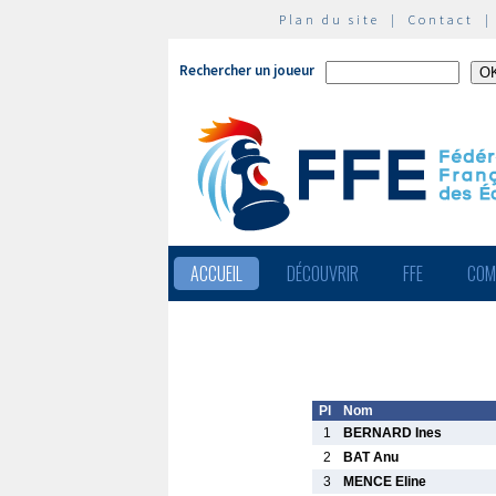
Plan du site
|
Contact
Rechercher un joueur
ACCUEIL
DÉCOUVRIR
FFE
COM
Pl
Nom
1
BERNARD Ines
2
BAT Anu
3
MENCE Eline