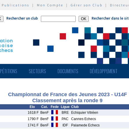
|
Publications
|
Mon Compte
|
Gérer son Club
|
Directeu
Rechercher un club
Rechercher dans le si
PÉTITIONS
SECTEURS
DOCUMENTS
DÉVELOPPEMENT
Championnat de France des Jeunes 2023 - U14F
Classement après la ronde 9
Elo
Cat.
Fede
Ligue
Club
1618 F
BenF
BRE
Echiquier Vitréen
1790 F
BenF
PAC
Cannes Echecs
1741 F
BenF
IDF
Palamede Echecs