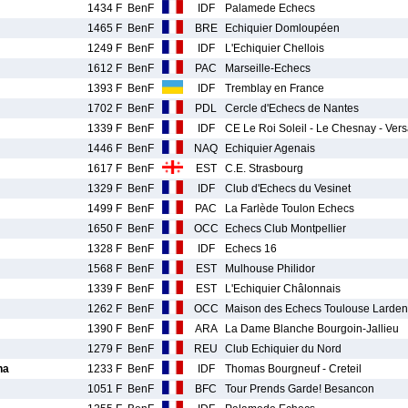
1434 F
BenF
IDF
Palamede Echecs
1465 F
BenF
BRE
Echiquier Domloupéen
1249 F
BenF
IDF
L'Echiquier Chellois
1612 F
BenF
PAC
Marseille-Echecs
1393 F
BenF
IDF
Tremblay en France
1702 F
BenF
PDL
Cercle d'Echecs de Nantes
1339 F
BenF
IDF
CE Le Roi Soleil - Le Chesnay - Ver
1446 F
BenF
NAQ
Echiquier Agenais
1617 F
BenF
EST
C.E. Strasbourg
1329 F
BenF
IDF
Club d'Echecs du Vesinet
1499 F
BenF
PAC
La Farlède Toulon Echecs
1650 F
BenF
OCC
Echecs Club Montpellier
1328 F
BenF
IDF
Echecs 16
1568 F
BenF
EST
Mulhouse Philidor
1339 F
BenF
EST
L'Echiquier Châlonnais
1262 F
BenF
OCC
Maison des Echecs Toulouse Larde
1390 F
BenF
ARA
La Dame Blanche Bourgoin-Jallieu
1279 F
BenF
REU
Club Echiquier du Nord
na
1233 F
BenF
IDF
Thomas Bourgneuf - Creteil
1051 F
BenF
BFC
Tour Prends Garde! Besancon