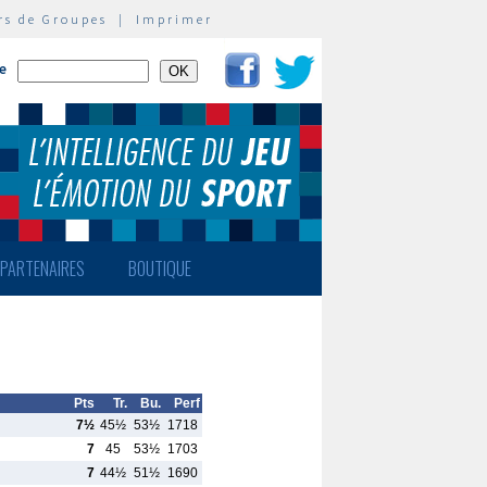
rs de Groupes
|
Imprimer
te
PARTENAIRES
BOUTIQUE
Pts
Tr.
Bu.
Perf
7½
45½
53½
1718
7
45
53½
1703
7
44½
51½
1690