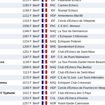
1255 F
BenF
IDF
Palamede Echecs
1265 F
BenF
PAC
Cannes Echecs
1248 F
BenF
IDF
Nomad' Echecs
1212 F
BenF
HDF
Armentieres Mat 88
1316 F
BenF
IDF
Cercle d'Echecs de Villepinte
1056 F
BenF
PAC
C.E.M.C. Monaco
1346 F
BenF
NAQ
La Tour de Germanicus
1097 F
BenF
EST
L'Echiquier Châlonnais
1224 F
BenF
NAQ
Echiquier Poitevin
1200 F
BenF
BRE
Questembert Echecs
1201 F
BenF
IDF
Club d'Echecs de Saint-Maur
1197 F
BenF
IDF
C.E. de Rueil Malmaison
ssa
1138 F
BenF
HDF
La Tour Prends Garde! Henin Beaum
1009 E
BenF
NAQ
Club d'Echecs Pau Berlioz
1113 F
BenF
IDF
Club d'Echecs de Saint-Maur
1170 F
BenF
HDF
C.E.de St Just - Les Tours Infernales
Emma
1072 F
BenF
NAQ
Echiquier Club Créonnais
1168 F
BenF
HDF
Cercle d'Echecs de Fournes en Wep
T Typhanie
1022 F
BenF
EST
Club d'Echecs des 3 Pays
1231 F
BenF
CVL
Club d'Echecs d'Avoine
1257 F
BenF
NOR
Avant-Garde-Caennaise