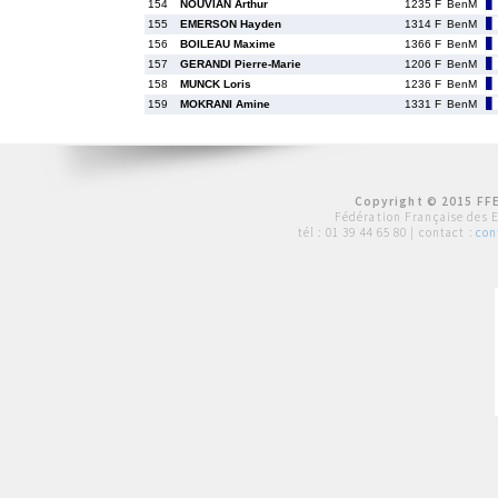
154
NOUVIAN Arthur
1235 F
BenM
155
EMERSON Hayden
1314 F
BenM
156
BOILEAU Maxime
1366 F
BenM
157
GERANDI Pierre-Marie
1206 F
BenM
158
MUNCK Loris
1236 F
BenM
159
MOKRANI Amine
1331 F
BenM
Copyright © 2015 FFE
Fédération Française des 
tél :
01 39 44 65 80
| contact :
con