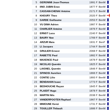
5
GERONIMI Jean-Thomas
1991 F
BenM
6
IINO JUBIN Enzo
1877 F
BenM
7
CASSAM-CHENAI Antoine
2171 F
BenM
8
KHOURY Theo
2020 F
BenM
9
GARDE Guillaume
2053 F
BenM
10
VU DINH Adrien
1987 F
BenM
11
CHARLIER Antoine
1976 F
BenM
12
ERNST Luca
2240 F
BenM
13
BAURY Noe
1769 F
BenM
14
ARZUR Maia
1931 F
BenF
15
LI Jacques
1744 F
BenM
16
GRULIER Ernest
2068 F
BenM
17
RABETTE Paul
1882 F
BenM
18
MAXENCE Paul
1678 F
BenM
19
NICOLAS Quentin
1825 F
BenM
20
LAIGNEL Quentin
1846 F
BenM
21
SPINOSI Aurelien
1866 F
BenM
22
CONTIE Lilio
1893 F
BenM
23
BENDAHAN Isaac
1773 F
BenM
24
BEDHOUCHE Rayan
1845 F
BenM
25
PLAIDIT Hugo
1878 F
BenM
26
MARTIN Nils
2038 F
BenM
27
VANDERPOOTEN Raphael
1967 F
BenM
28
MIMOUNE Kenzi
1731 F
BenM
29
TOUILLER Thibault
1686 F
BenM