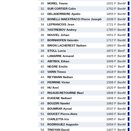
30
MOREL Yoann
1631 F
BenM
31
SUR CORTIER Colin
1702 F
BenM
32
DELADERRIERE Apollo
1855 F
BenM
33
BONELLI MAESTRACCI Pierre Joseph
1838 F
BenM
34
LEFRANCOIS Jean
1721 F
BenM
35
YASTREBOV Andrey
1795 F
BenM
36
NOUVEL Jehan
1651 F
BenM
37
BORNHOFEN Valentin
1717 F
BenM
38
BRION LACHEREST Nathan
1893 F
BenM
39
STOLL Lucia
1872 F
BenF
40
LAMARRE Armand
1825 F
BenM
41
ABITBOL Ethan
1609 F
BenM
42
NEGRE Emilie
1792 F
BenF
43
VARIN Timeo
1618 F
BenM
44
REYMANN Nathan
1880 F
BenM
45
PERRINE Victor
1506 F
BenM
46
HU Axel
1620 F
BenM
47
RIGAUD-RETOURNE Mael
1808 F
BenM
48
EUGENE Nathael
1806 F
BenM
49
BOUZIRI Nawfel
1662 F
BenM
50
BOUMRAR Ayrad
2037 F
BenM
51
DOUCET Pierre-Alois
1493 F
BenM
52
CIARLETTA Iris
1885 F
BenF
53
RODRIGUEZ Augustin
2054 F
BenM
54
TINOYAN David
1407 F
BenM