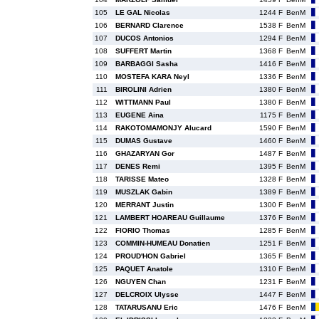
105
LE GAL Nicolas
1244 F
BenM
106
BERNARD Clarence
1538 F
BenM
107
DUCOS Antonios
1294 F
BenM
108
SUFFERT Martin
1368 F
BenM
109
BARBAGGI Sasha
1416 F
BenM
110
MOSTEFA KARA Neyl
1336 F
BenM
111
BIROLINI Adrien
1380 F
BenM
112
WITTMANN Paul
1380 F
BenM
113
EUGENE Aina
1175 F
BenM
114
RAKOTOMAMONJY Alucard
1590 F
BenM
115
DUMAS Gustave
1460 F
BenM
116
GHAZARYAN Gor
1487 F
BenM
117
DENES Remi
1395 F
BenM
118
TARISSE Mateo
1328 F
BenM
119
MUSZLAK Gabin
1389 F
BenM
120
MERRANT Justin
1300 F
BenM
121
LAMBERT HOAREAU Guillaume
1376 F
BenM
122
FIORIO Thomas
1285 F
BenM
123
COMMIN-HUMEAU Donatien
1251 F
BenM
124
PROUD'HON Gabriel
1365 F
BenM
125
PAQUET Anatole
1310 F
BenM
126
NGUYEN Chan
1231 F
BenM
127
DELCROIX Ulysse
1447 F
BenM
128
TATARUSANU Eric
1476 F
BenM