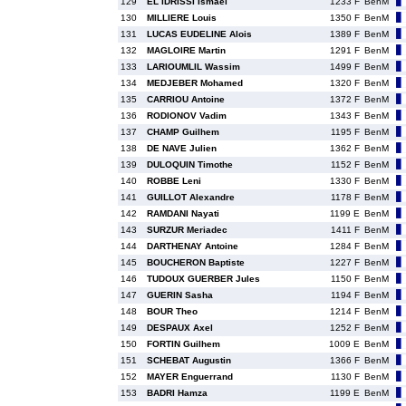
129
EL IDRISSI Ismael
1233 F
BenM
130
MILLIERE Louis
1350 F
BenM
131
LUCAS EUDELINE Alois
1389 F
BenM
132
MAGLOIRE Martin
1291 F
BenM
133
LARIOUMLIL Wassim
1499 F
BenM
134
MEDJEBER Mohamed
1320 F
BenM
135
CARRIOU Antoine
1372 F
BenM
136
RODIONOV Vadim
1343 F
BenM
137
CHAMP Guilhem
1195 F
BenM
138
DE NAVE Julien
1362 F
BenM
139
DULOQUIN Timothe
1152 F
BenM
140
ROBBE Leni
1330 F
BenM
141
GUILLOT Alexandre
1178 F
BenM
142
RAMDANI Nayati
1199 E
BenM
143
SURZUR Meriadec
1411 F
BenM
144
DARTHENAY Antoine
1284 F
BenM
145
BOUCHERON Baptiste
1227 F
BenM
146
TUDOUX GUERBER Jules
1150 F
BenM
147
GUERIN Sasha
1194 F
BenM
148
BOUR Theo
1214 F
BenM
149
DESPAUX Axel
1252 F
BenM
150
FORTIN Guilhem
1009 E
BenM
151
SCHEBAT Augustin
1366 F
BenM
152
MAYER Enguerrand
1130 F
BenM
153
BADRI Hamza
1199 E
BenM