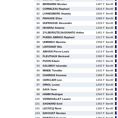
80
BERNARDI Nicolas
1487 F
BenM
81
CORNILEAU Raphael
1924 F
BenM
82
LYANDZBERG Anatoly
1600 F
BenM
83
FAVAUGE Elias
1589 F
BenM
84
DUFRAISSE Alexandre
1329 F
BenM
85
HOARAU Antoine
1326 F
BenM
86
ZYLBERSZTEJN-DONATO Arthur
1481 F
BenM
87
PUDDU ABRIGO Raphael
1317 F
BenM
88
UHRIMOV Maxime
1558 F
BenM
89
LINTIGNAT Nils
1404 F
BenM
90
ABIVEN Pierre-Louis
1413 F
BenM
91
FLEUTIAUX Bertrand
1390 F
BenM
92
PIZON Edwin
1592 F
BenM
93
GALIMOV Iskandar
1432 F
BenM
94
MINDE Timothe
1432 F
BenM
95
CHARISIS Kosmas
1388 F
BenM
96
CERCLIER Leo
1404 F
BenM
97
ORIOL Leone
1435 F
BenM
98
SAYA Yann
1367 F
BenM
99
HAMM Rodrigue
1540 F
BenM
100
VERNOUILLET Lazare
1387 F
BenM
101
SAGNARD Emil
1392 F
BenM
102
LECOCQ Remi
1360 F
BenM
103
DAVOUST Nicolas
1537 F
BenM
104
MARZOLF Samuel
1459 F
BenM