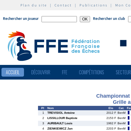
Plan du site
|
Contact
|
Publications
|
Mon C
Rechercher un joueur
Rechercher un club
ACCUEIL
DÉCOUVRIR
FFE
COMPÉTITIONS
SECTEU
Championnat 
Grille 
Pl
Nom
Elo
Cat.
Fe
1
TREVISIOL Antoine
2012 F
BenM
2
LISSILLOUR Baptiste
2153 F
BenM
3
AURIBAULT Louis
1962 F
BenM
4
ZIENKIEWICZ Jan
2203 F
BenM