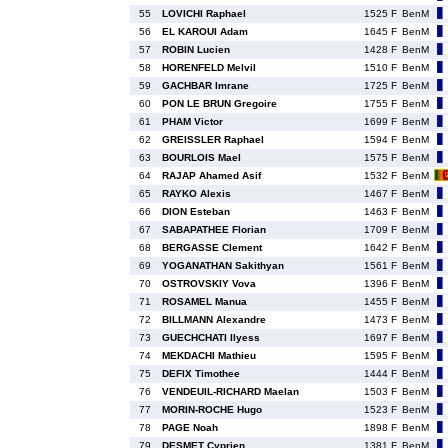
55
LOVICHI Raphael
1525 F
BenM
56
EL KAROUI Adam
1645 F
BenM
57
ROBIN Lucien
1428 F
BenM
58
HORENFELD Melvil
1510 F
BenM
59
GACHBAR Imrane
1725 F
BenM
60
PON LE BRUN Gregoire
1755 F
BenM
61
PHAM Victor
1699 F
BenM
62
GREISSLER Raphael
1594 F
BenM
63
BOURLOIS Mael
1575 F
BenM
64
RAJAP Ahamed Asif
1532 F
BenM
65
RAYKO Alexis
1467 F
BenM
66
DION Esteban
1463 F
BenM
67
SABAPATHEE Florian
1709 F
BenM
68
BERGASSE Clement
1642 F
BenM
69
YOGANATHAN Sakithyan
1561 F
BenM
70
OSTROVSKIY Vova
1396 F
BenM
71
ROSAMEL Manua
1455 F
BenM
72
BILLMANN Alexandre
1473 F
BenM
73
GUECHCHATI Ilyess
1697 F
BenM
74
MEKDACHI Mathieu
1595 F
BenM
75
DEFIX Timothee
1444 F
BenM
76
VENDEUIL-RICHARD Maelan
1503 F
BenM
77
MORIN-ROCHE Hugo
1523 F
BenM
78
PAGE Noah
1898 F
BenM
79
DESMET Cyprien
1381 F
BenM