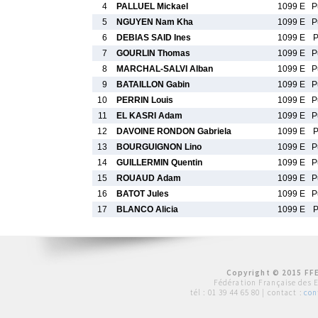
4
PALLUEL Mickael
1099 E
P
5
NGUYEN Nam Kha
1099 E
P
6
DEBIAS SAID Ines
1099 E
P
7
GOURLIN Thomas
1099 E
P
8
MARCHAL-SALVI Alban
1099 E
P
9
BATAILLON Gabin
1099 E
P
10
PERRIN Louis
1099 E
P
11
EL KASRI Adam
1099 E
P
12
DAVOINE RONDON Gabriela
1099 E
P
13
BOURGUIGNON Lino
1099 E
P
14
GUILLERMIN Quentin
1099 E
P
15
ROUAUD Adam
1099 E
P
16
BATOT Jules
1099 E
P
17
BLANCO Alicia
1099 E
P
Copyright © 2015 FFE
Fédération Française des 
tél :
01 39 44 65 80
| contact :
con