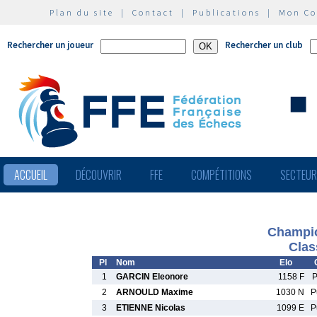
Plan du site
|
Contact
|
Publications
|
Mon C
Rechercher un joueur
Rechercher un club
ACCUEIL
DÉCOUVRIR
FFE
COMPÉTITIONS
SECTEU
Champio
Clas
Pl
Nom
Elo
1
GARCIN Eleonore
1158 F
P
2
ARNOULD Maxime
1030 N
P
3
ETIENNE Nicolas
1099 E
P