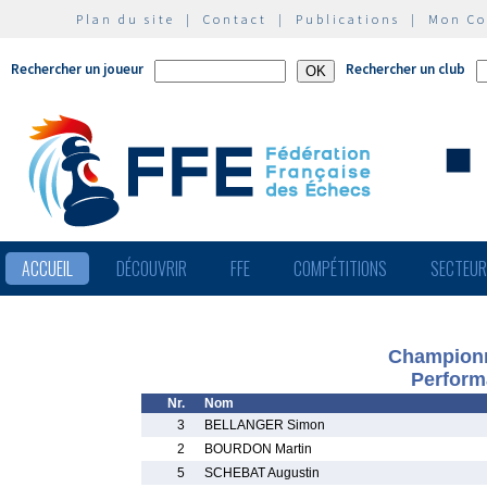
Plan du site
|
Contact
|
Publications
|
Mon C
Rechercher un joueur
Rechercher un club
ACCUEIL
DÉCOUVRIR
FFE
COMPÉTITIONS
SECTEU
Championn
Perform
Nr.
Nom
3
BELLANGER Simon
2
BOURDON Martin
5
SCHEBAT Augustin