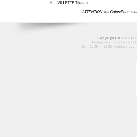
4
VILLETTE Titouan
ATTENTION: les Gains/Pertes sont
Copyright © 2015 FFE
Fédération Française des 
tél :
01 39 44 65 80
| contact :
con