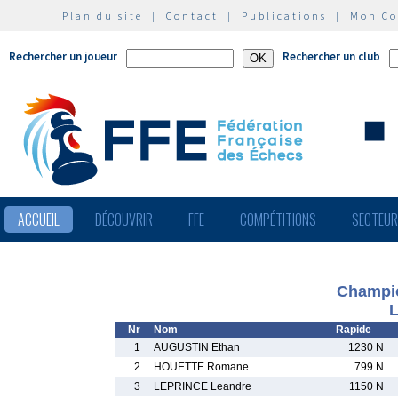
Plan du site
|
Contact
|
Publications
|
Mon C
Rechercher un joueur
Rechercher un club
ACCUEIL
DÉCOUVRIR
FFE
COMPÉTITIONS
SECTEU
Champio
L
Nr
Nom
Rapide
1
AUGUSTIN Ethan
1230 N
2
HOUETTE Romane
799 N
3
LEPRINCE Leandre
1150 N