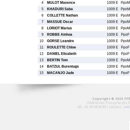
4
MULOT Maxence
1009 E
PpoM
5
KHADURI Saba
1009 E
PpoM
6
COLLETTE Nathan
1009 E
PpoM
7
MASSUE Oscar
1009 E
PpoM
8
LORIOT Marius
1009 E
PpoM
9
ROBBE Ainhoa
1009 E
PpoF
10
GORSE Leandre
1009 E
PpoM
11
ROULETTE Chloe
1009 E
PpoF
12
DANIEL Elisabeth
1009 E
PpoF
13
BERTIN Tom
1009 E
PpoM
14
BATZUL Burentugs
1009 E
PpoM
15
MACANJO Jade
1009 E
PpoF
Copyright © 2015 FFE
Fédération Française des 
tél :
01 39 44 65 80
| contact :
con