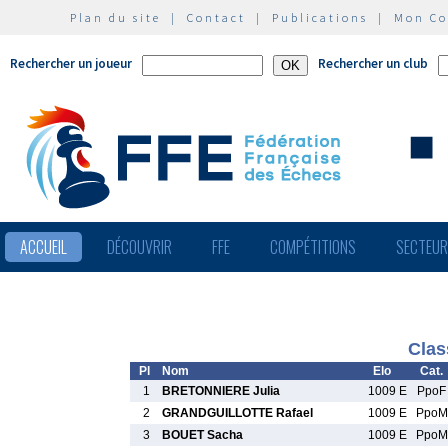
Plan du site
|
Contact
|
Publications
|
Mon C
Rechercher un joueur
Rechercher un club
ACCUEIL
DÉCOUVRIR
FFE
COMPÉTITIONS
SECTEU
Clas
Pl
Nom
Elo
Cat.
1
BRETONNIERE Julia
1009 E
PpoF
2
GRANDGUILLOTTE Rafael
1009 E
PpoM
3
BOUET Sacha
1009 E
PpoM