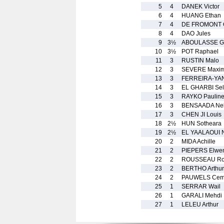
5
4
DANEK Victor
6
4
HUANG Ethan
7
4
DE FROMONT C
8
4
DAO Jules
9
3½
ABOULASSE Gh
10
3½
POT Raphael
11
3
RUSTIN Malo
12
3
SEVERE Maxi
13
3
FERREIRA-YA
14
3
EL GHARBI Se
15
3
RAYKO Paulin
16
3
BENSAADA Ne
17
3
CHEN JI Louis
18
2½
HUN Sotheara
19
2½
EL YAALAOUI 
20
2
MIDA Achille
21
2
PIEPERS Elwe
22
2
ROUSSEAU Ro
23
2
BERTHO Arthur
24
2
PAUWELS Cem
25
1
SERRAR Wail
26
1
GARALI Mehdi
27
1
LELEU Arthur