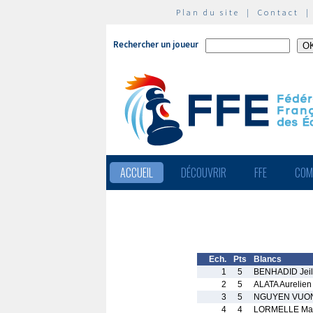
Plan du site
|
Contact
Rechercher un joueur
ACCUEIL
DÉCOUVRIR
FFE
COM
Ech.
Pts
Blancs
1
5
BENHADID Jei
2
5
ALATA Aurelien
3
5
NGUYEN VUON
4
4
LORMELLE Ma