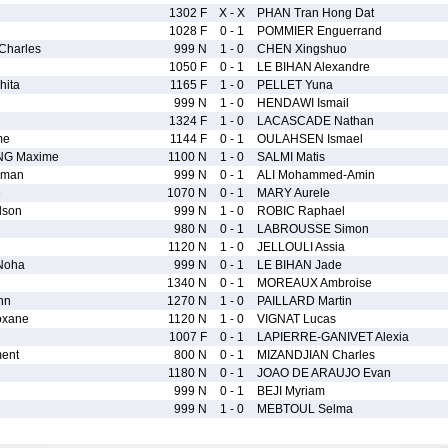
1302 F
X - X
PHAN Tran Hong Dat
1028 F
0 - 1
POMMIER Enguerrand
harles
999 N
1 - 0
CHEN Xingshuo
1050 F
0 - 1
LE BIHAN Alexandre
ita
1165 F
1 - 0
PELLET Yuna
999 N
1 - 0
HENDAWI Ismail
1324 F
1 - 0
LACASCADE Nathan
me
1144 F
0 - 1
OULAHSEN Ismael
NG Maxime
1100 N
1 - 0
SALMI Matis
lman
999 N
0 - 1
ALI Mohammed-Amin
e
1070 N
0 - 1
MARY Aurele
lson
999 N
1 - 0
ROBIC Raphael
980 N
0 - 1
LABROUSSE Simon
1120 N
1 - 0
JELLOULI Assia
Noha
999 N
0 - 1
LE BIHAN Jade
1340 N
0 - 1
MOREAUX Ambroise
nn
1270 N
1 - 0
PAILLARD Martin
xane
1120 N
1 - 0
VIGNAT Lucas
1007 F
0 - 1
LAPIERRE-GANIVET Alexia
ent
800 N
0 - 1
MIZANDJIAN Charles
1180 N
0 - 1
JOAO DE ARAUJO Evan
999 N
0 - 1
BEJI Myriam
999 N
1 - 0
MEBTOUL Selma