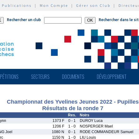
|
Publications
|
Mon Compte
|
Gérer son Club
|
Directeu
Rechercher un club
Rechercher dans le si
PÉTITIONS
SECTEURS
DOCUMENTS
DÉVELOPPEMENT
Championnat des Yvelines Jeunes 2022 - Pupilles
Résultats de la ronde 7
Res.
Noirs
lynn
1373 F
0 - 1
DUROY Luca
1206 F
1 - 0
NOSPERGER Mael
G Joel
1080 N
0 - 1
RODE COMMANDEUR Samuel
rc
1150 N
1 - 0
LIU Louis