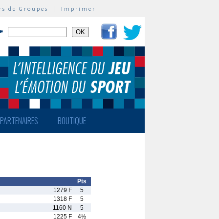
rs de Groupes
|
Imprimer
te
PARTENAIRES
BOUTIQUE
Pts
1279 F
5
1318 F
5
1160 N
5
1225 F
4½