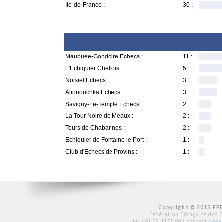
Ile-de-France :
30 :
Maubuee-Gondoire Echecs :
11 :
L'Echiquier Chellois :
5 :
Noisiel Echecs :
3 :
Alionouchka Echecs :
3 :
Savigny-Le-Temple Echecs :
2 :
La Tour Noire de Meaux :
2 :
Tours de Chabannes :
2 :
Echiquier de Fontaine le Port :
1 :
Club d'Echecs de Provins :
1 :
Copyright © 2015 FFE
Fédération Française des 
tél :
01 39 44 65 80
| contact :
con