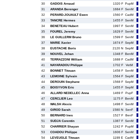
30
GADOIS Arnaud
1320 F
PupM
31
ARANDA Berenger
1684 F
SenM
32
PERARD-JOUAULT Ewen
1560 F
CadM
33
TANCRE Hermes
1455 F
SenM
34
BENETEAU Hubert
1997 F
SenM
35
FOUREL Jeremy
1629 F
SenM
36
LE GUILLERM Bruno
1599 F
SenM
37
MARIE Xavier
1674 F
SepM
38
EUSTACHE Boris
2120 N
SepM
39
NOUVEL Jehan
1348 F
BenM
40
TERRAZZONI William
1688 F
CadM
41
NAYARADOU Philippe
1702 F
VetM
42
BONNET Titouan
1458 F
SenM
43
LEMOINE Sylvain
1564 F
SepM
44
DEROUIN Stephane
1568 F
SepM
45
BOISYVON Eric
1455 F
SepM
46
ALLARD NEDELLEC Anna
1469 F
PupF
47
CERCLIER Leo
1175 F
BenM
48
WALSH Alexis
1498 F
SenM
49
GIROD Sarah
1580 N
SenF
50
BERNARD Ines
1527 F
BenF
51
SUDJA Corentin
1387 F
SenM
52
CHARRIER Shayan
1242 F
PupM
53
COADOU Philippe
1606 F
SenM
54
LEVEUGLE Titouan
1199 E
CadM