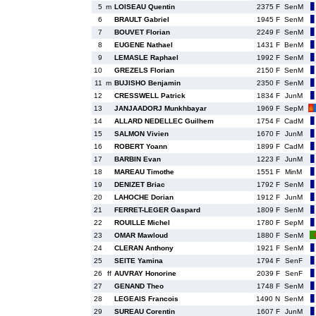
5
m
LOISEAU Quentin
2375 F
SenM
6
BRAULT Gabriel
1945 F
SenM
7
BOUVET Florian
2249 F
SenM
8
EUGENE Nathael
1431 F
BenM
9
LEMASLE Raphael
1992 F
SenM
10
GREZELS Florian
2150 F
SenM
11
m
BUJISHO Benjamin
2350 F
SenM
12
CRESSWELL Patrick
1834 F
JunM
13
JANJAADORJ Munkhbayar
1969 F
SepM
14
ALLARD NEDELLEC Guilhem
1754 F
CadM
15
SALMON Vivien
1670 F
JunM
16
ROBERT Yoann
1899 F
CadM
17
BARBIN Evan
1223 F
JunM
18
MAREAU Timothe
1551 F
MinM
19
DENIZET Briac
1792 F
SenM
20
LAHOCHE Dorian
1912 F
JunM
21
FERRET-LEGER Gaspard
1809 F
SenM
22
ROUILLE Michel
1780 F
SepM
23
OMAR Mawloud
1880 F
SenM
24
CLERAN Anthony
1921 F
SenM
25
SEITE Yamina
1794 F
SenF
26
ff
AUVRAY Honorine
2039 F
SenF
27
GENAND Theo
1748 F
SenM
28
LEGEAIS Francois
1490 N
SenM
29
SUREAU Corentin
1607 F
JunM