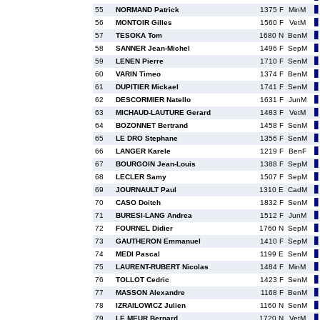
55
NORMAND Patrick
1375 F
MinM
56
MONTOIR Gilles
1560 F
VetM
57
TESOKA Tom
1680 N
BenM
58
SANNER Jean-Michel
1496 F
SepM
59
LENEN Pierre
1710 F
SenM
60
VARIN Timeo
1374 F
BenM
61
DUPITIER Mickael
1741 F
SenM
62
DESCORMIER Natello
1631 F
JunM
63
MICHAUD-LAUTURE Gerard
1483 F
VetM
64
BOZONNET Bertrand
1458 F
SenM
65
LE DRO Stephane
1356 F
SenM
66
LANGER Karele
1219 F
BenF
67
BOURGOIN Jean-Louis
1388 F
SepM
68
LECLER Samy
1507 F
SepM
69
JOURNAULT Paul
1310 E
CadM
70
CASO Doitch
1832 F
SenM
71
BURESI-LANG Andrea
1512 F
JunM
72
FOURNEL Didier
1760 N
SepM
73
GAUTHERON Emmanuel
1410 F
SepM
74
MEDI Pascal
1199 E
SenM
75
LAURENT-RUBERT Nicolas
1484 F
MinM
76
TOLLOT Cedric
1423 F
SenM
77
MASSON Alexandre
1168 F
BenM
78
IZRAILOWICZ Julien
1160 N
SenM
79
LE MEUR Bernard
1720 N
VetM