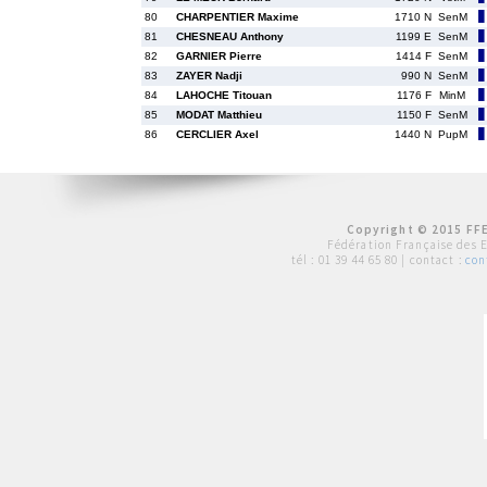
80
CHARPENTIER Maxime
1710 N
SenM
81
CHESNEAU Anthony
1199 E
SenM
82
GARNIER Pierre
1414 F
SenM
83
ZAYER Nadji
990 N
SenM
84
LAHOCHE Titouan
1176 F
MinM
85
MODAT Matthieu
1150 F
SenM
86
CERCLIER Axel
1440 N
PupM
Copyright © 2015 FFE
Fédération Française des 
tél :
01 39 44 65 80
| contact :
con