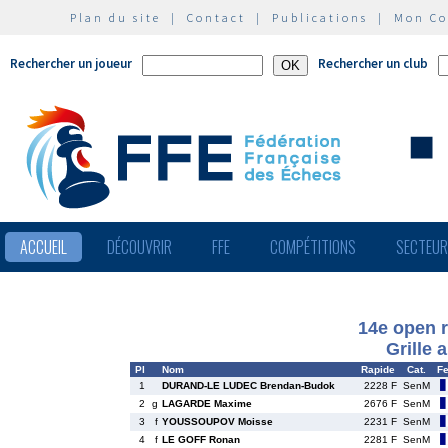
Plan du site
|
Contact
|
Publications
|
Mon C
Rechercher un joueur
Rechercher un club
ACCUEIL
DÉCOUVRIR
FFE
COMPÉTITIONS
SECTEU
14e open 
Grille 
Pl
Nom
Rapide
Cat.
F
1
DURAND-LE LUDEC Brendan-Budok
2228 F
SenM
2
g
LAGARDE Maxime
2676 F
SenM
3
f
YOUSSOUPOV Moisse
2231 F
SenM
4
f
LE GOFF Ronan
2281 F
SenM