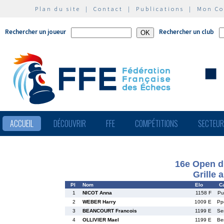
Plan du site
|
Contact
|
Publications
|
Mon C
Rechercher un joueur
Rechercher un club
ACCUEIL
DÉCOUVRIR
FFE
COMPÉTITIONS
SECTEU
16e Open d
Grille 
Pl
Nom
Elo
Ca
1
NICOT Anna
1158 F
Pu
2
WEBER Harry
1009 E
Pp
3
BEANCOURT Francois
1199 E
Se
4
OLLIVIER Mael
1199 E
Be