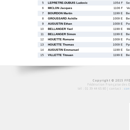
5
LEPRETRE-DUBUIS Ludovic
1054 F
Se
6
MICLON Jacques
1106 F
Ve
7
BOURDON Martin
1199 E
Be
8
GROUSSARD Achille
1009 E
Be
9
AUGUSTIN Ethan
1009 E
Po
10
BELLANGER Yael
1199 E
Mi
11
BELLANGER Simon
1199 E
Be
12
HOUETTE Romane
1009 E
Po
13
HOUETTE Thomas
1009 E
Pp
14
AUGUSTIN Emmanuel
1199 E
Se
15
VILLETTE Titouan
1199 E
Be
Copyright © 2015 FFE
Fédération Française des 
tél :
01 39 44 65 80
| contact :
con