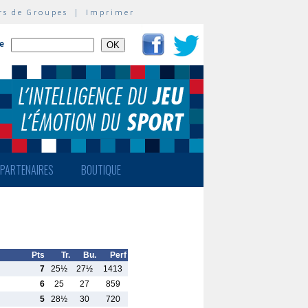
rs de Groupes
|
Imprimer
te
PARTENAIRES
BOUTIQUE
Pts
Tr.
Bu.
Perf
7
25½
27½
1413
6
25
27
859
5
28½
30
720