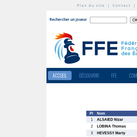
Plan du site
|
Contact
Rechercher un joueur
ACCUEIL
DÉCOUVRIR
FFE
COM
Pl
Nom
1
ALSAIED Nizar
2
LOBINA Thomas
3
HEVESSY Marty