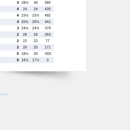
4
28½
30
585
4
24
24
435
4
23½
23½
492
4
20½
20½
441
3
24½
24½
379
2
26
26
263
2
22
22
77
2
20
20
171
0
18½
20
-502
0
16½
17½
0
so.fr