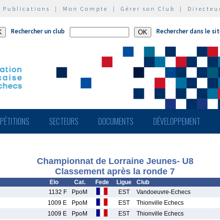
|
Publications
|
Mon Compte
|
Gérer son Club
|
Directeu
Rechercher un club
Rechercher dans le si
PÉTITIONS
SECTEURS
DOCUMENTS
DÉVELOPPEMENT
Championnat de Lorraine Jeunes- U8
Classement après la ronde 7
Elo
Cat.
Fede
Ligue
Club
1132 F
PpoM
EST
Vandoeuvre-Echecs
1009 E
PpoM
EST
Thionville Echecs
1009 E
PpoM
EST
Thionville Echecs