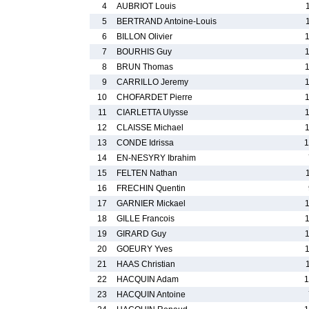
4
AUBRIOT Louis
5
BERTRAND Antoine-Louis
6
BILLON Olivier
7
BOURHIS Guy
8
BRUN Thomas
9
CARRILLO Jeremy
10
CHOFARDET Pierre
11
CIARLETTA Ulysse
12
CLAISSE Michael
13
CONDE Idrissa
1
14
EN-NESYRY Ibrahim
15
FELTEN Nathan
16
FRECHIN Quentin
17
GARNIER Mickael
18
GILLE Francois
19
GIRARD Guy
20
GOEURY Yves
21
HAAS Christian
22
HACQUIN Adam
1
23
HACQUIN Antoine