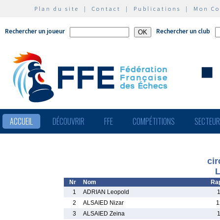
Plan du site
|
Contact
|
Publications
|
Mon C
Rechercher un joueur
Rechercher un club
ACCUEIL
DÉCOUVRIR
FFE
COMPÉTITIONS
SECTEU
ci
L
Nr
Nom
Ra
1
ADRIAN Leopold
2
ALSAIED Nizar
1
3
ALSAIED Zeina