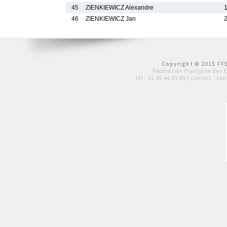
45
ZIENKIEWICZ Alexandre
46
ZIENKIEWICZ Jan
Copyright © 2015 FFE
Fédération Française des 
tél :
01 39 44 65 80
| contact :
con