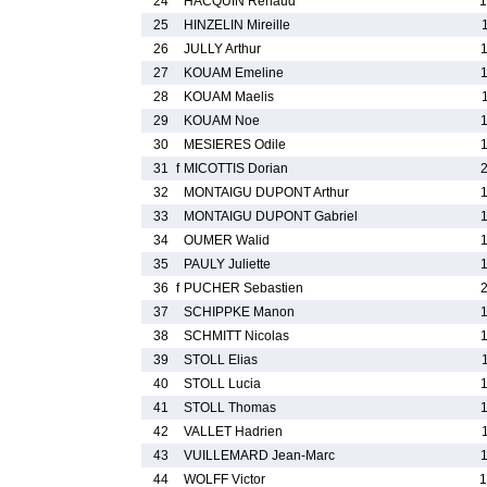
24
HACQUIN Renaud
1
25
HINZELIN Mireille
26
JULLY Arthur
27
KOUAM Emeline
28
KOUAM Maelis
29
KOUAM Noe
30
MESIERES Odile
31
f
MICOTTIS Dorian
32
MONTAIGU DUPONT Arthur
33
MONTAIGU DUPONT Gabriel
34
OUMER Walid
35
PAULY Juliette
36
f
PUCHER Sebastien
37
SCHIPPKE Manon
38
SCHMITT Nicolas
39
STOLL Elias
40
STOLL Lucia
41
STOLL Thomas
42
VALLET Hadrien
43
VUILLEMARD Jean-Marc
44
WOLFF Victor
1